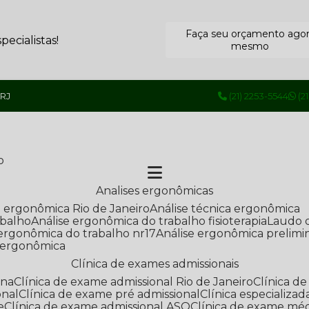
Faça seu orçamento ago
ecialistas!
mesmo
 RJ
(21) 2253-5544
(2
o
Analises ergonômicas
se ergonômica Rio de Janeiro
Análise técnica ergonômica
abalho
Análise ergonômica do trabalho fisioterapia
Laudo 
e ergonômica do trabalho nr17
Análise ergonômica prelimi
e ergonômica
Clínica de exames admissionais
ana
Clínica de exame admissional Rio de Janeiro
Clínica 
onal
Clínica de exame pré admissional
Clínica especializ
e
Clínica de exame admissional ASO
Clínica de exame mé