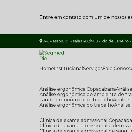
Entre em contato com um de nossos esp
Av. Passos, 101 - salas 407/408 - Rio de Janeiro -
Home
Institucional
Serviços
Fale Conosc
Análise ergonômica Copacabana
Análi
Análise ergonômica do ambiente de tr
Laudo ergonômico do trabalho
Anális
Análise ergonômica do trabalho
Anális
Clínica de exame admissional Copacab
Clínica de exame admissional e demissi
Clínica de exame admissional de sangu