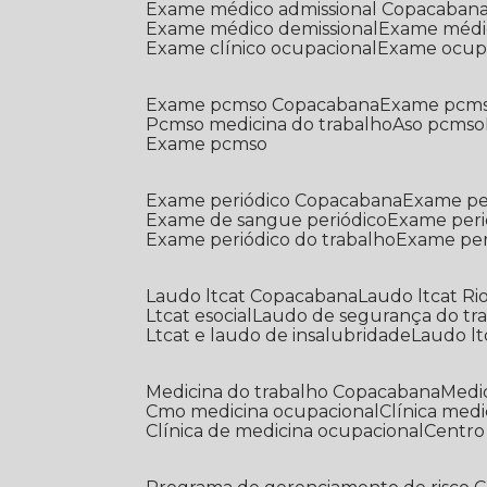
Exame médico admissional Copacaban
Exame médico demissional
Exame médi
Exame clínico ocupacional
Exame ocup
Exame pcmso Copacabana
Exame pcms
Pcmso medicina do trabalho
Aso pcmso
Exame pcmso
Exame periódico Copacabana
Exame pe
Exame de sangue periódico
Exame peri
Exame periódico do trabalho
Exame pe
Laudo ltcat Copacabana
Laudo ltcat Ri
Ltcat esocial
Laudo de segurança do tr
Ltcat e laudo de insalubridade
Laudo lt
Medicina do trabalho Copacabana
Med
Cmo medicina ocupacional
Clínica med
Clínica de medicina ocupacional
Centr