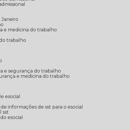
 admissional
 Janeiro
ho
ia e medicina do trabalho
do trabalho
o
ina e segurança do trabalho
urança e medicina do trabalho
e esocial
o de informações de sst para o esocial
l sst
 do esocial