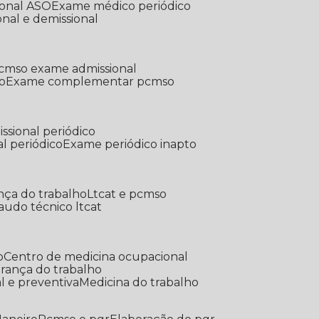
ional ASO
Exame médico periódico
onal e demissional
Pcmso exame admissional
o
Exame complementar pcmso
ssional periódico
l periódico
Exame periódico inapto
nça do trabalho
Ltcat e pcmso
Laudo técnico ltcat
o
Centro de medicina ocupacional
gurança do trabalho
l e preventiva
Medicina do trabalho