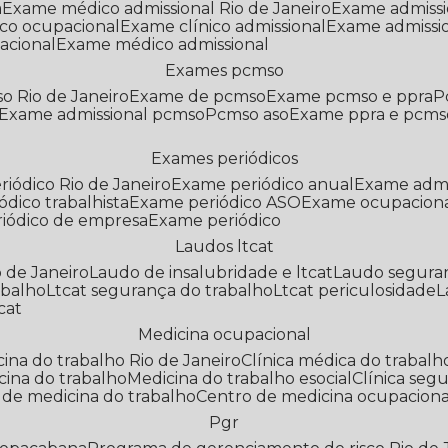
a
Exame médico admissional Rio de Janeiro
Exame admiss
co ocupacional
Exame clínico admissional
Exame admissi
acional
Exame médico admissional
Exames pcmso
o Rio de Janeiro
Exame de pcmso
Exame pcmso e ppra
Exame admissional pcmso
Pcmso aso
Exame ppra e pcms
Exames periódicos
riódico Rio de Janeiro
Exame periódico anual
Exame admi
ódico trabalhista
Exame periódico ASO
Exame ocupaciona
riódico de empresa
Exame periódico
Laudos ltcat
o de Janeiro
Laudo de insalubridade e ltcat
Laudo segura
abalho
Ltcat segurança do trabalho
Ltcat periculosidade
cat
Medicina ocupacional
icina do trabalho Rio de Janeiro
Clínica médica do trabalh
icina do trabalho
Medicina do trabalho esocial
Clínica se
o de medicina do trabalho
Centro de medicina ocupaciona
Pgr