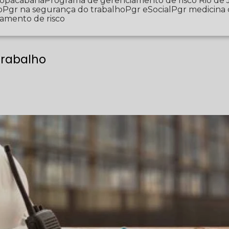
 Copacabana
Programa de gerenciamento de risco Rio de 
o
Pgr na segurança do trabalho
Pgr eSocial
Pgr medicina
iamento de risco
Trabalho