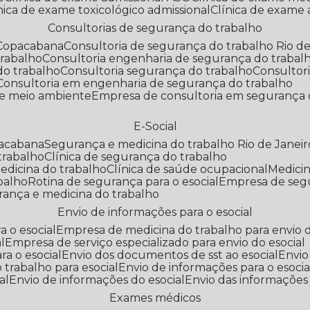
línica de exame toxicológico admissional
Clínica de exame
Consultorias de segurança do trabalho
 Copacabana
Consultoria de segurança do trabalho Rio de
trabalho
Consultoria engenharia de segurança do trabal
do trabalho
Consultoria segurança do trabalho
Consultor
Consultoria em engenharia de segurança do trabalho
 e meio ambiente
Empresa de consultoria em segurança 
E-Social
pacabana
Segurança e medicina do trabalho Rio de Janeir
 trabalho
Clínica de segurança do trabalho
medicina do trabalho
Clínica de saúde ocupacional
Medic
abalho
Rotina de segurança para o esocial
Empresa de seg
rança e medicina do trabalho
Envio de informações para o esocial
a o esocial
Empresa de medicina do trabalho para envio d
l
Empresa de serviço especializado para envio do esocial
a o esocial
Envio dos documentos de sst ao esocial
Envi
 trabalho para esocial
Envio de informações para o esocia
al
Envio de informações do esocial
Envio das informações
Exames médicos