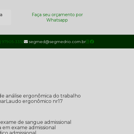
ra
Faça seu orçamento por
Whatsapp
1) 97905-3352
segmed@segmedrio.com.br
de análise ergonômica do trabalho
nar
Laudo ergonômico nr17
de exame de sangue admissional
ada em exame admissional
dico admissional