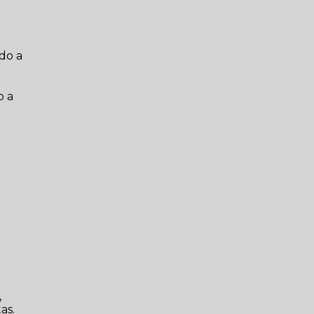
do a
o a
,
as.