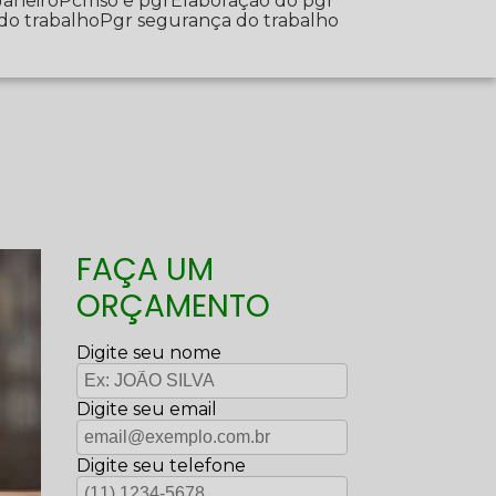
Janeiro
Pcmso e pgr
Elaboração do pgr
 do trabalho
Pgr segurança do trabalho
FAÇA UM
ORÇAMENTO
Digite seu nome
Digite seu email
Digite seu telefone