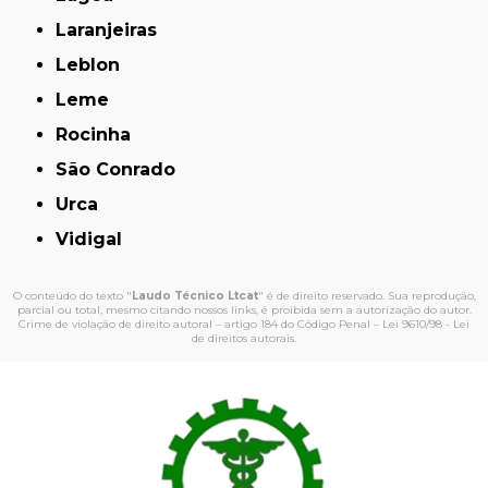
Laranjeiras
Leblon
Leme
Rocinha
São Conrado
Urca
Vidigal
O conteúdo do texto "
Laudo Técnico Ltcat
" é de direito reservado. Sua reprodução,
parcial ou total, mesmo citando nossos links, é proibida sem a autorização do autor.
Crime de violação de direito autoral – artigo 184 do Código Penal –
Lei 9610/98 - Lei
de direitos autorais
.