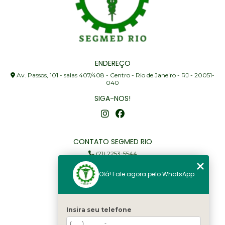
ENDEREÇO
Av. Passos, 101 - salas 407/408 - Centro - Rio de Janeiro - RJ - 20051-
040
SIGA-NOS!
CONTATO SEGMED RIO
(21) 2253-5544
(21) 97905-3352
Olá! Fale agora pelo WhatsApp
segmed@segmedrio.com.br
MENU
Insira seu telefone
Home