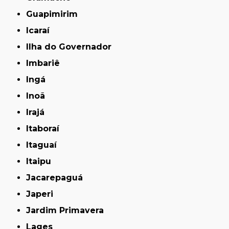
Guapimirim
Icaraí
Ilha do Governador
Imbariê
Ingá
Inoã
Irajá
Itaboraí
Itaguaí
Itaipu
Jacarepaguá
Japeri
Jardim Primavera
Lages