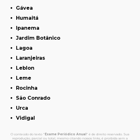
Gávea
Humaitá
Ipanema
Jardim Botânico
Lagoa
Laranjeiras
Leblon
Leme
Rocinha
São Conrado
Urca
Vidigal
O conteúdo do texto "
Exame Periódico Anual
" é de direito reservado. Sua
reprodução, parcial ou total, mesmo citando nossos links, é proibida sem a