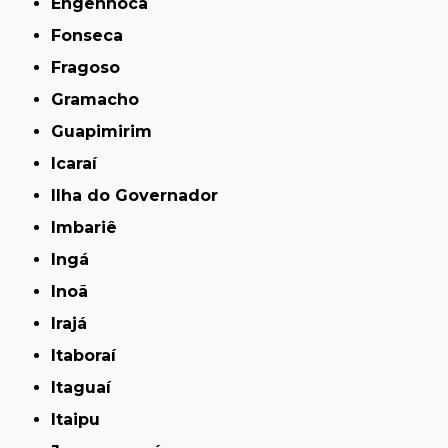
Engenhoca
Fonseca
Fragoso
Gramacho
Guapimirim
Icaraí
Ilha do Governador
Imbariê
Ingá
Inoã
Irajá
Itaboraí
Itaguaí
Itaipu