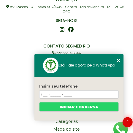
Av. Passos, 101 - salas 407/408 - Centro - Rio de Janeiro - RJ - 20051-
040
SIGA-NOS!
CONTATO SEGMED RIO
(21) 2253-5544
(21) 97905-3352
Olá! Fale agora pelo WhatsApp
segmed@segmedrio.com.br
MENU
Insira seu telefone
Home
Institucional
Serviços
INICIAR CONVERSA
Fale Conosco
Categorias
1
Mapa do site