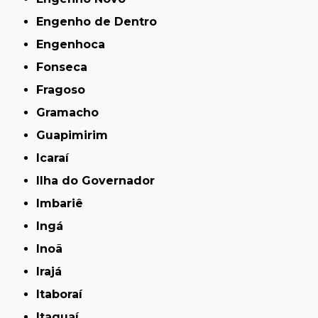
Engenho de Dentro
Engenhoca
Fonseca
Fragoso
Gramacho
Guapimirim
Icaraí
Ilha do Governador
Imbariê
Ingá
Inoã
Irajá
Itaboraí
Itaguaí