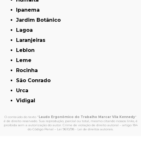
Ipanema
Jardim Botânico
Lagoa
Laranjeiras
Leblon
Leme
Rocinha
São Conrado
Urca
Vidigal
O conteúdo do texto "
Laudo Ergonômico do Trabalho Marcar Vila Kennedy
"
é de direito reservado. Sua reprodução, parcial ou total, mesmo citando nossos links, é
proibida sem a autorização do autor. Crime de violação de direito autoral – artigo 184
do Código Penal –
Lei 9610/98 - Lei de direitos autorais
.