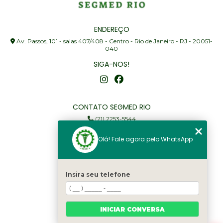
ENDEREÇO
Av. Passos, 101 - salas 407/408 - Centro - Rio de Janeiro - RJ - 20051-
040
SIGA-NOS!
CONTATO SEGMED RIO
(21) 2253-5544
(21) 97905-3352
Olá! Fale agora pelo WhatsApp
segmed@segmedrio.com.br
MENU
Insira seu telefone
Home
Institucional
Serviços
INICIAR CONVERSA
Fale Conosco