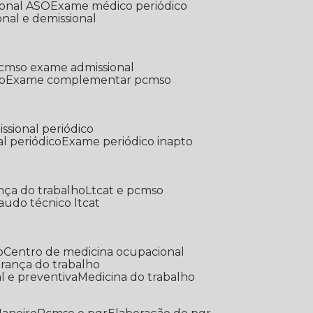
ional ASO
Exame médico periódico
onal e demissional
Pcmso exame admissional
o
Exame complementar pcmso
ssional periódico
l periódico
Exame periódico inapto
nça do trabalho
Ltcat e pcmso
Laudo técnico ltcat
o
Centro de medicina ocupacional
gurança do trabalho
l e preventiva
Medicina do trabalho