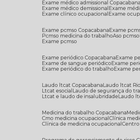
Exame médico admissional Copacaban
Exame médico demissional
Exame médi
Exame clínico ocupacional
Exame ocup
Exame pcmso Copacabana
Exame pcms
Pcmso medicina do trabalho
Aso pcmso
Exame pcmso
Exame periódico Copacabana
Exame pe
Exame de sangue periódico
Exame peri
Exame periódico do trabalho
Exame pe
Laudo ltcat Copacabana
Laudo ltcat Ri
Ltcat esocial
Laudo de segurança do tr
Ltcat e laudo de insalubridade
Laudo lt
Medicina do trabalho Copacabana
Med
Cmo medicina ocupacional
Clínica med
Clínica de medicina ocupacional
Centr