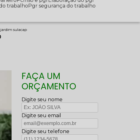
Janeiro
Pcmso e pgr
Elaboração do pgr
 do trabalho
Pgr segurança do trabalho
 jardim sulacap
p
FAÇA UM
ORÇAMENTO
Digite seu nome
Digite seu email
Digite seu telefone