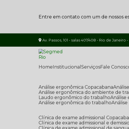
Entre em contato com um de nossos esp
Av. Passos, 101 - salas 407/408 - Rio de Janeiro -
Home
Institucional
Serviços
Fale Conosc
Análise ergonômica Copacabana
Análi
Análise ergonômica do ambiente de tr
Laudo ergonômico do trabalho
Anális
Análise ergonômica do trabalho
Anális
Clínica de exame admissional Copacab
Clínica de exame admissional e demissi
Clínica de exame admissional de sangu