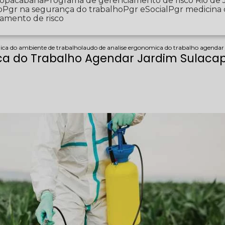
 Copacabana
Programa de gerenciamento de risco Rio de 
o
Pgr na segurança do trabalho
Pgr eSocial
Pgr medicina
iamento de risco
ica do ambiente de trabalho
laudo de analise ergonomica do trabalho agendar
ca do Trabalho Agendar Jardim Sulaca