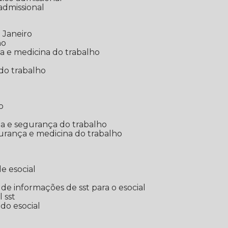
 admissional
 Janeiro
ho
ia e medicina do trabalho
do trabalho
o
ina e segurança do trabalho
urança e medicina do trabalho
e esocial
o de informações de sst para o esocial
l sst
 do esocial