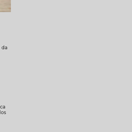
o da
ica
dos