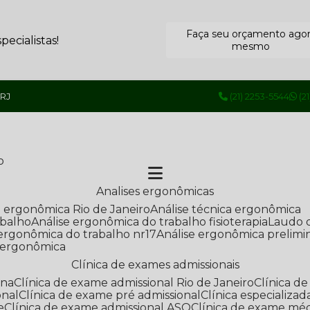
Faça seu orçamento ago
ecialistas!
mesmo
 RJ
(21) 2253-5544
(2
o
Analises ergonômicas
se ergonômica Rio de Janeiro
Análise técnica ergonômica
abalho
Análise ergonômica do trabalho fisioterapia
Laudo 
e ergonômica do trabalho nr17
Análise ergonômica prelimi
e ergonômica
Clínica de exames admissionais
ana
Clínica de exame admissional Rio de Janeiro
Clínica 
onal
Clínica de exame pré admissional
Clínica especializ
e
Clínica de exame admissional ASO
Clínica de exame mé