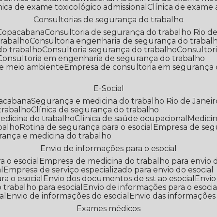
línica de exame toxicológico admissional
Clínica de exame
Consultorias de segurança do trabalho
 Copacabana
Consultoria de segurança do trabalho Rio de
trabalho
Consultoria engenharia de segurança do trabal
do trabalho
Consultoria segurança do trabalho
Consultor
Consultoria em engenharia de segurança do trabalho
 e meio ambiente
Empresa de consultoria em segurança 
E-Social
pacabana
Segurança e medicina do trabalho Rio de Janeir
 trabalho
Clínica de segurança do trabalho
medicina do trabalho
Clínica de saúde ocupacional
Medic
abalho
Rotina de segurança para o esocial
Empresa de seg
rança e medicina do trabalho
Envio de informações para o esocial
a o esocial
Empresa de medicina do trabalho para envio d
l
Empresa de serviço especializado para envio do esocial
a o esocial
Envio dos documentos de sst ao esocial
Envi
 trabalho para esocial
Envio de informações para o esocia
al
Envio de informações do esocial
Envio das informações
Exames médicos