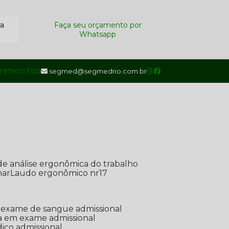
ra
Faça seu orçamento por
Whatsapp
1) 97905-3352
segmed@segmedrio.com.br
de análise ergonômica do trabalho
nar
Laudo ergonômico nr17
de exame de sangue admissional
ada em exame admissional
dico admissional