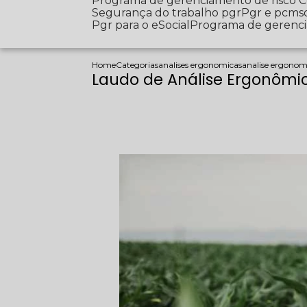
Programa de gerenciamento de risco
Segurança do trabalho pgr
Pgr e pcms
Pgr para o eSocial
Programa de gerenc
Home
Categorias
analises ergonomicas
analise ergonom
Laudo de Análise Ergonômi