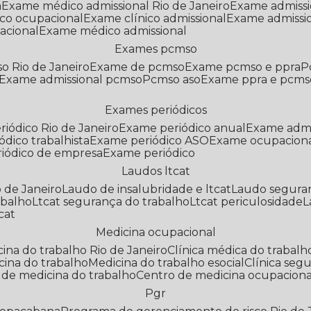
a
Exame médico admissional Rio de Janeiro
Exame admiss
co ocupacional
Exame clínico admissional
Exame admissi
acional
Exame médico admissional
Exames pcmso
o Rio de Janeiro
Exame de pcmso
Exame pcmso e ppra
Exame admissional pcmso
Pcmso aso
Exame ppra e pcms
Exames periódicos
riódico Rio de Janeiro
Exame periódico anual
Exame admi
ódico trabalhista
Exame periódico ASO
Exame ocupaciona
riódico de empresa
Exame periódico
Laudos ltcat
o de Janeiro
Laudo de insalubridade e ltcat
Laudo segura
abalho
Ltcat segurança do trabalho
Ltcat periculosidade
cat
Medicina ocupacional
icina do trabalho Rio de Janeiro
Clínica médica do trabalh
icina do trabalho
Medicina do trabalho esocial
Clínica se
o de medicina do trabalho
Centro de medicina ocupaciona
Pgr