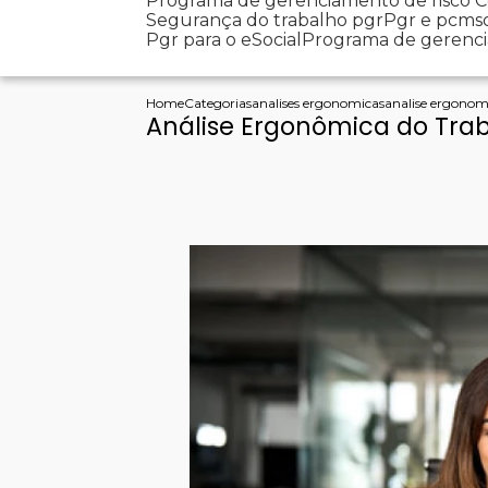
Programa de gerenciamento de risco
Segurança do trabalho pgr
Pgr e pcms
Pgr para o eSocial
Programa de gerenc
Home
Categorias
analises ergonomicas
analise ergonomi
Análise Ergonômica do Trab