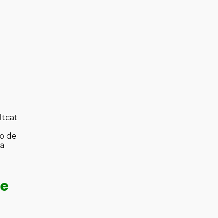
ltcat
io de
 a
e