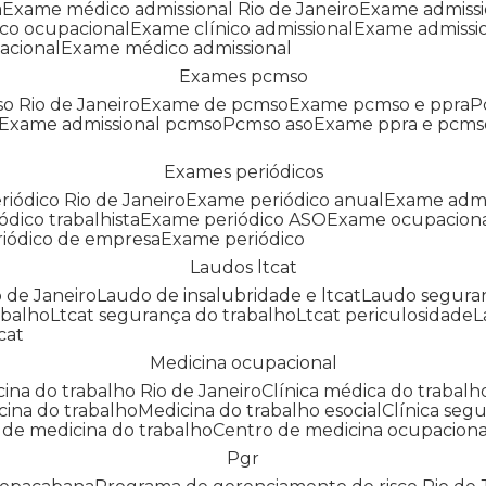
a
Exame médico admissional Rio de Janeiro
Exame admiss
co ocupacional
Exame clínico admissional
Exame admissi
acional
Exame médico admissional
Exames pcmso
o Rio de Janeiro
Exame de pcmso
Exame pcmso e ppra
Exame admissional pcmso
Pcmso aso
Exame ppra e pcms
Exames periódicos
riódico Rio de Janeiro
Exame periódico anual
Exame admi
ódico trabalhista
Exame periódico ASO
Exame ocupaciona
riódico de empresa
Exame periódico
Laudos ltcat
o de Janeiro
Laudo de insalubridade e ltcat
Laudo segura
abalho
Ltcat segurança do trabalho
Ltcat periculosidade
cat
Medicina ocupacional
icina do trabalho Rio de Janeiro
Clínica médica do trabalh
icina do trabalho
Medicina do trabalho esocial
Clínica se
o de medicina do trabalho
Centro de medicina ocupaciona
Pgr