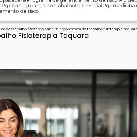
 Copacabana
Programa de gerenciamento de risco Rio de 
o
Pgr na segurança do trabalho
Pgr eSocial
Pgr medicina
iamento de risco
ca do trabalho fisioterapia
analise ergonomica do trabalho fisioterapia taquar
alho Fisioterapia Taquara