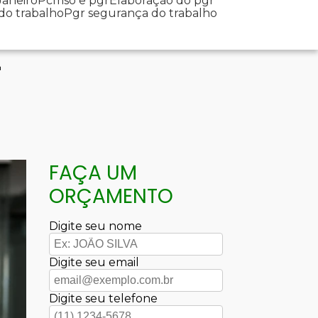
Janeiro
Pcmso e pgr
Elaboração do pgr
 do trabalho
Pgr segurança do trabalho
a
FAÇA UM
ORÇAMENTO
Digite seu nome
Digite seu email
Digite seu telefone