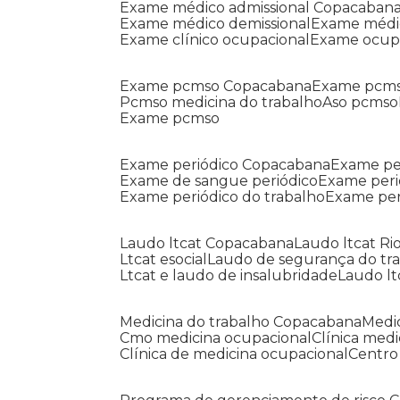
Exame médico admissional Copacaban
Exame médico demissional
Exame médi
Exame clínico ocupacional
Exame ocup
Exame pcmso Copacabana
Exame pcms
Pcmso medicina do trabalho
Aso pcmso
Exame pcmso
Exame periódico Copacabana
Exame pe
Exame de sangue periódico
Exame peri
Exame periódico do trabalho
Exame pe
Laudo ltcat Copacabana
Laudo ltcat Ri
Ltcat esocial
Laudo de segurança do tr
Ltcat e laudo de insalubridade
Laudo lt
Medicina do trabalho Copacabana
Med
Cmo medicina ocupacional
Clínica med
Clínica de medicina ocupacional
Centr