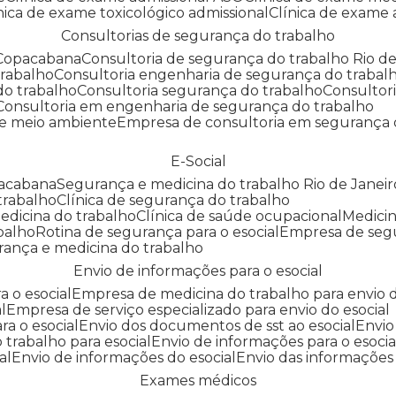
línica de exame toxicológico admissional
Clínica de exame
Consultorias de segurança do trabalho
 Copacabana
Consultoria de segurança do trabalho Rio de
trabalho
Consultoria engenharia de segurança do trabal
do trabalho
Consultoria segurança do trabalho
Consultor
Consultoria em engenharia de segurança do trabalho
 e meio ambiente
Empresa de consultoria em segurança 
E-Social
pacabana
Segurança e medicina do trabalho Rio de Janeir
 trabalho
Clínica de segurança do trabalho
medicina do trabalho
Clínica de saúde ocupacional
Medic
abalho
Rotina de segurança para o esocial
Empresa de seg
rança e medicina do trabalho
Envio de informações para o esocial
a o esocial
Empresa de medicina do trabalho para envio d
l
Empresa de serviço especializado para envio do esocial
a o esocial
Envio dos documentos de sst ao esocial
Envi
 trabalho para esocial
Envio de informações para o esocia
al
Envio de informações do esocial
Envio das informações
Exames médicos