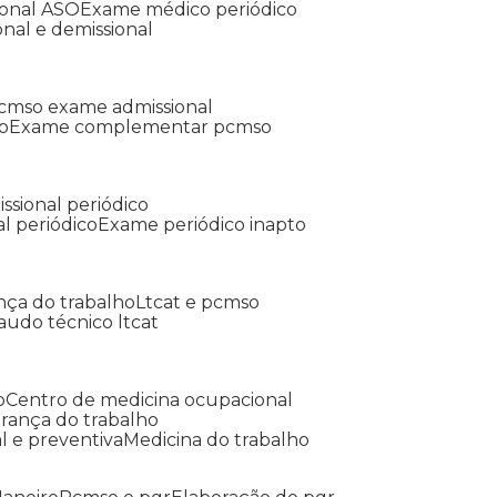
ional ASO
Exame médico periódico
onal e demissional
Pcmso exame admissional
o
Exame complementar pcmso
ssional periódico
l periódico
Exame periódico inapto
nça do trabalho
Ltcat e pcmso
Laudo técnico ltcat
o
Centro de medicina ocupacional
gurança do trabalho
l e preventiva
Medicina do trabalho