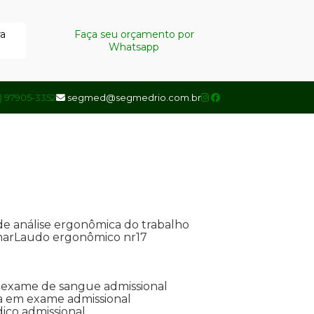
ra
Faça seu orçamento por
Whatsapp
1) 97905-3352
segmed@segmedrio.com.br
de análise ergonômica do trabalho
nar
Laudo ergonômico nr17
de exame de sangue admissional
ada em exame admissional
dico admissional