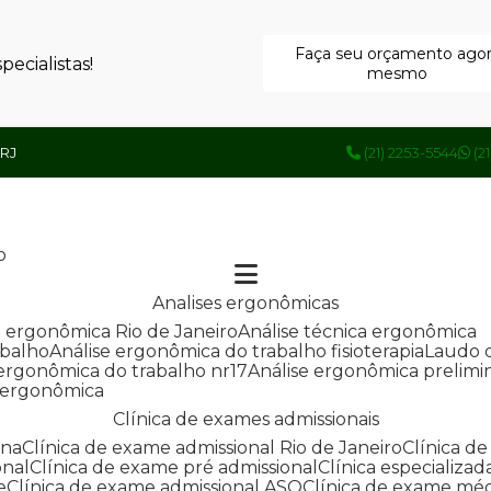
Faça seu orçamento ago
ecialistas!
mesmo
 RJ
(21) 2253-5544
(2
o
Analises ergonômicas
se ergonômica Rio de Janeiro
Análise técnica ergonômica
abalho
Análise ergonômica do trabalho fisioterapia
Laudo 
e ergonômica do trabalho nr17
Análise ergonômica prelimi
e ergonômica
Clínica de exames admissionais
ana
Clínica de exame admissional Rio de Janeiro
Clínica 
onal
Clínica de exame pré admissional
Clínica especializ
e
Clínica de exame admissional ASO
Clínica de exame mé