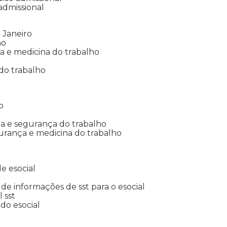
 admissional
 Janeiro
ho
ia e medicina do trabalho
do trabalho
o
ina e segurança do trabalho
urança e medicina do trabalho
e esocial
o de informações de sst para o esocial
l sst
 do esocial