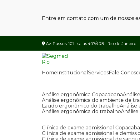
Entre em contato com um de nossos esp
Av. Passos, 101 - salas 407/408 - Rio de Janeiro -
Home
Institucional
Serviços
Fale Conosc
Análise ergonômica Copacabana
Análi
Análise ergonômica do ambiente de tr
Laudo ergonômico do trabalho
Anális
Análise ergonômica do trabalho
Anális
Clínica de exame admissional Copacab
Clínica de exame admissional e demissi
Clínica de exame admissional de sangu