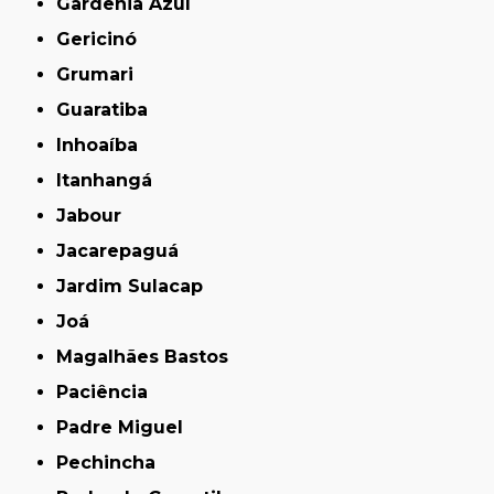
Gardênia Azul
Gericinó
Grumari
Guaratiba
Inhoaíba
Itanhangá
Jabour
Jacarepaguá
Jardim Sulacap
Joá
Magalhães Bastos
Paciência
Padre Miguel
Pechincha