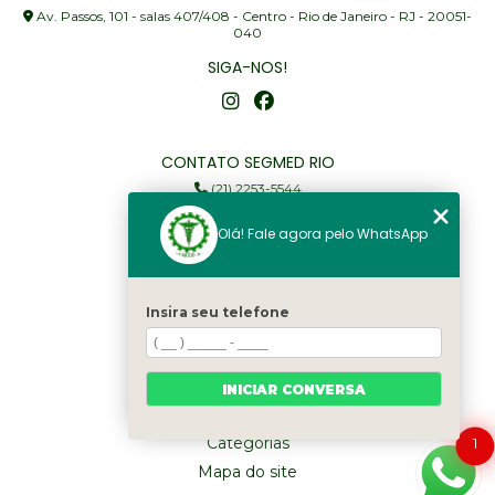
Av. Passos, 101 - salas 407/408 - Centro - Rio de Janeiro - RJ - 20051-
040
SIGA-NOS!
CONTATO SEGMED RIO
(21) 2253-5544
(21) 97905-3352
Olá! Fale agora pelo WhatsApp
segmed@segmedrio.com.br
MENU
Insira seu telefone
Home
Institucional
Serviços
INICIAR CONVERSA
Fale Conosco
Categorias
1
Mapa do site