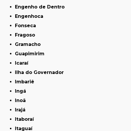
Engenho de Dentro
Engenhoca
Fonseca
Fragoso
Gramacho
Guapimirim
Icaraí
Ilha do Governador
Imbariê
Ingá
Inoã
Irajá
Itaboraí
Itaguaí