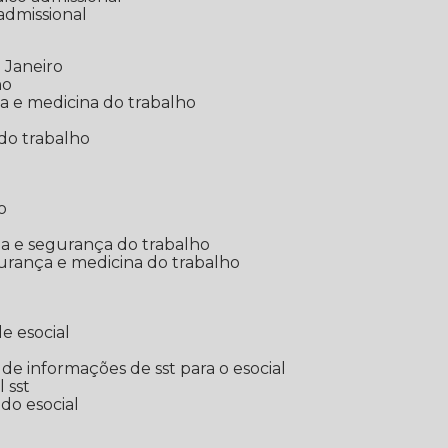
 admissional
 Janeiro
ho
ia e medicina do trabalho
do trabalho
o
ina e segurança do trabalho
urança e medicina do trabalho
e esocial
o de informações de sst para o esocial
l sst
 do esocial