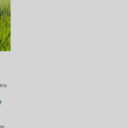
ntro
7
mo