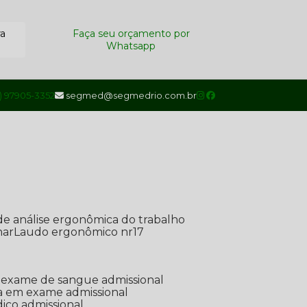
ra
Faça seu orçamento por
Whatsapp
1) 97905-3352
segmed@segmedrio.com.br
de análise ergonômica do trabalho
nar
Laudo ergonômico nr17
de exame de sangue admissional
ada em exame admissional
dico admissional