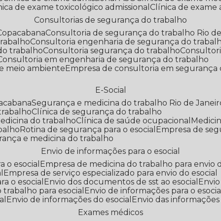
línica de exame toxicológico admissional
Clínica de exame
Consultorias de segurança do trabalho
 Copacabana
Consultoria de segurança do trabalho Rio de
trabalho
Consultoria engenharia de segurança do trabal
do trabalho
Consultoria segurança do trabalho
Consultor
Consultoria em engenharia de segurança do trabalho
 e meio ambiente
Empresa de consultoria em segurança 
E-Social
pacabana
Segurança e medicina do trabalho Rio de Janeir
 trabalho
Clínica de segurança do trabalho
medicina do trabalho
Clínica de saúde ocupacional
Medic
abalho
Rotina de segurança para o esocial
Empresa de seg
rança e medicina do trabalho
Envio de informações para o esocial
a o esocial
Empresa de medicina do trabalho para envio d
l
Empresa de serviço especializado para envio do esocial
a o esocial
Envio dos documentos de sst ao esocial
Envi
 trabalho para esocial
Envio de informações para o esocia
al
Envio de informações do esocial
Envio das informações
Exames médicos