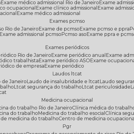
a
Exame médico admissional Rio de Janeiro
Exame admiss
co ocupacional
Exame clínico admissional
Exame admissi
acional
Exame médico admissional
Exames pcmso
o Rio de Janeiro
Exame de pcmso
Exame pcmso e ppra
Exame admissional pcmso
Pcmso aso
Exame ppra e pcms
Exames periódicos
riódico Rio de Janeiro
Exame periódico anual
Exame admi
ódico trabalhista
Exame periódico ASO
Exame ocupaciona
riódico de empresa
Exame periódico
Laudos ltcat
o de Janeiro
Laudo de insalubridade e ltcat
Laudo segura
abalho
Ltcat segurança do trabalho
Ltcat periculosidade
cat
Medicina ocupacional
icina do trabalho Rio de Janeiro
Clínica médica do trabalh
icina do trabalho
Medicina do trabalho esocial
Clínica se
o de medicina do trabalho
Centro de medicina ocupaciona
Pgr