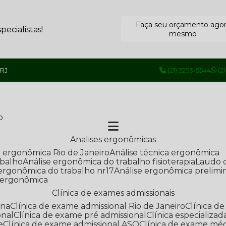
Faça seu orçamento ago
ecialistas!
mesmo
 RJ
(21) 2253-5544
(2
o
Analises ergonômicas
se ergonômica Rio de Janeiro
Análise técnica ergonômica
abalho
Análise ergonômica do trabalho fisioterapia
Laudo 
e ergonômica do trabalho nr17
Análise ergonômica prelimi
e ergonômica
Clínica de exames admissionais
ana
Clínica de exame admissional Rio de Janeiro
Clínica 
onal
Clínica de exame pré admissional
Clínica especializ
e
Clínica de exame admissional ASO
Clínica de exame mé