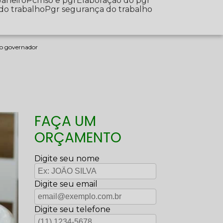
Janeiro
Pcmso e pgr
Elaboração do pgr
 do trabalho
Pgr segurança do trabalho
do governador
FAÇA UM
ORÇAMENTO
Digite seu nome
Digite seu email
Digite seu telefone