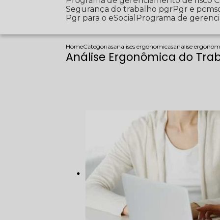
Programa de gerenciamento de risco
Segurança do trabalho pgr
Pgr e pcms
Pgr para o eSocial
Programa de gerenc
Home
Categorias
analises ergonomicas
analise ergonomi
Análise Ergonômica do Trab