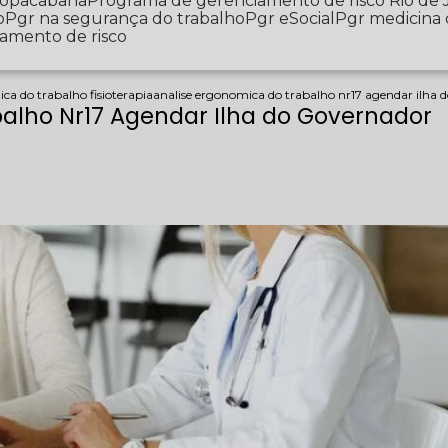
 Copacabana
Programa de gerenciamento de risco Rio de 
o
Pgr na segurança do trabalho
Pgr eSocial
Pgr medicina
iamento de risco
ca do trabalho fisioterapia
analise ergonomica do trabalho nr17 agendar ilha 
alho Nr17 Agendar Ilha do Governador