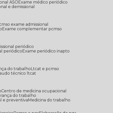
ional ASO
Exame médico periódico
onal e demissional
Pcmso exame admissional
o
Exame complementar pcmso
ssional periódico
l periódico
Exame periódico inapto
nça do trabalho
Ltcat e pcmso
Laudo técnico ltcat
o
Centro de medicina ocupacional
gurança do trabalho
l e preventiva
Medicina do trabalho