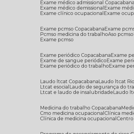
Exame médico admissional Copacaban
Exame médico demissional
Exame médi
Exame clínico ocupacional
Exame ocup
Exame pcmso Copacabana
Exame pcms
Pcmso medicina do trabalho
Aso pcmso
Exame pcmso
Exame periódico Copacabana
Exame pe
Exame de sangue periódico
Exame peri
Exame periódico do trabalho
Exame pe
Laudo ltcat Copacabana
Laudo ltcat Ri
Ltcat esocial
Laudo de segurança do tr
Ltcat e laudo de insalubridade
Laudo lt
Medicina do trabalho Copacabana
Med
Cmo medicina ocupacional
Clínica med
Clínica de medicina ocupacional
Centr