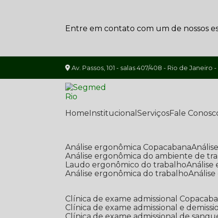
Entre em contato com um de nossos esp
Av. Passos, 101 - salas 407/408 - Rio de Janeiro -
Home
Institucional
Serviços
Fale Conosc
Análise ergonômica Copacabana
Análi
Análise ergonômica do ambiente de tr
Laudo ergonômico do trabalho
Anális
Análise ergonômica do trabalho
Anális
Clínica de exame admissional Copacab
Clínica de exame admissional e demissi
Clínica de exame admissional de sangu