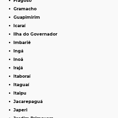
Fragoso
Gramacho
Guapimirim
Icaraí
Ilha do Governador
Imbariê
Ingá
Inoã
Irajá
Itaboraí
Itaguaí
Itaipu
Jacarepaguá
Japeri