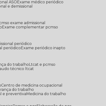
ional ASO
Exame médico periódico
onal e demissional
Pcmso exame admissional
o
Exame complementar pcmso
ssional periódico
l periódico
Exame periódico inapto
nça do trabalho
Ltcat e pcmso
Laudo técnico ltcat
o
Centro de medicina ocupacional
gurança do trabalho
l e preventiva
Medicina do trabalho