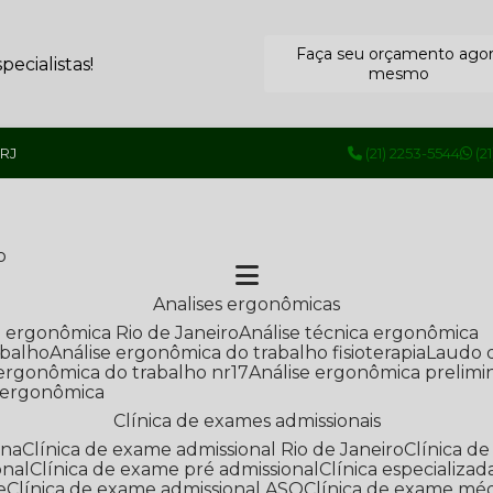
Faça seu orçamento ago
ecialistas!
mesmo
 RJ
(21) 2253-5544
(2
o
Analises ergonômicas
se ergonômica Rio de Janeiro
Análise técnica ergonômica
abalho
Análise ergonômica do trabalho fisioterapia
Laudo 
e ergonômica do trabalho nr17
Análise ergonômica prelimi
e ergonômica
Clínica de exames admissionais
ana
Clínica de exame admissional Rio de Janeiro
Clínica 
onal
Clínica de exame pré admissional
Clínica especializ
e
Clínica de exame admissional ASO
Clínica de exame mé