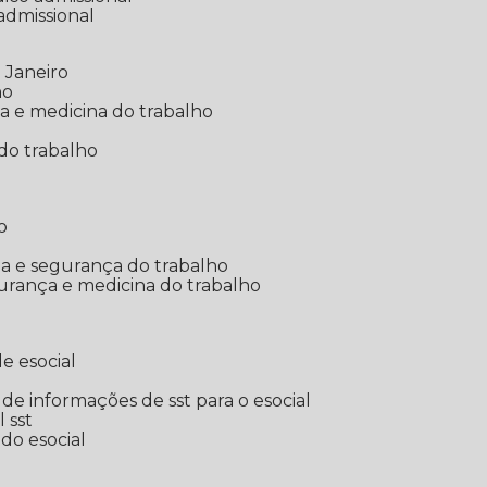
 admissional
 Janeiro
ho
ia e medicina do trabalho
do trabalho
o
ina e segurança do trabalho
urança e medicina do trabalho
e esocial
o de informações de sst para o esocial
l sst
 do esocial