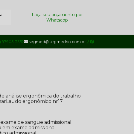
ra
Faça seu orçamento por
Whatsapp
1) 97905-3352
segmed@segmedrio.com.br
de análise ergonômica do trabalho
nar
Laudo ergonômico nr17
de exame de sangue admissional
ada em exame admissional
dico admissional