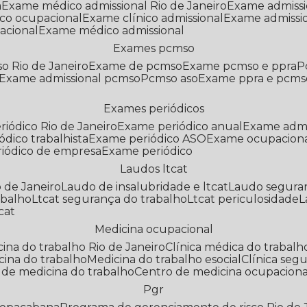
a
Exame médico admissional Rio de Janeiro
Exame admiss
co ocupacional
Exame clínico admissional
Exame admissi
acional
Exame médico admissional
Exames pcmso
o Rio de Janeiro
Exame de pcmso
Exame pcmso e ppra
Exame admissional pcmso
Pcmso aso
Exame ppra e pcms
Exames periódicos
riódico Rio de Janeiro
Exame periódico anual
Exame admi
ódico trabalhista
Exame periódico ASO
Exame ocupaciona
riódico de empresa
Exame periódico
Laudos ltcat
o de Janeiro
Laudo de insalubridade e ltcat
Laudo segura
abalho
Ltcat segurança do trabalho
Ltcat periculosidade
cat
Medicina ocupacional
icina do trabalho Rio de Janeiro
Clínica médica do trabalh
icina do trabalho
Medicina do trabalho esocial
Clínica se
o de medicina do trabalho
Centro de medicina ocupaciona
Pgr