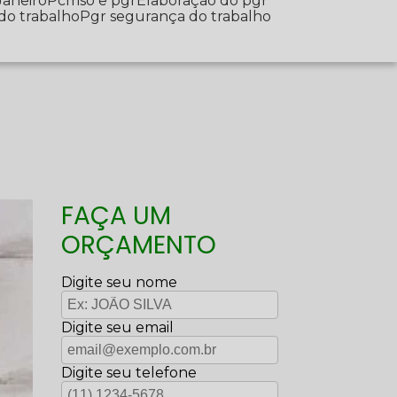
Janeiro
Pcmso e pgr
Elaboração do pgr
 do trabalho
Pgr segurança do trabalho
FAÇA UM
ORÇAMENTO
Digite seu nome
Digite seu email
Digite seu telefone