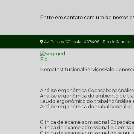
Entre em contato com um de nossos esp
Av. Passos, 101 - salas 407/408 - Rio de Janeiro -
Home
Institucional
Serviços
Fale Conosc
Análise ergonômica Copacabana
Análi
Análise ergonômica do ambiente de tr
Laudo ergonômico do trabalho
Anális
Análise ergonômica do trabalho
Anális
Clínica de exame admissional Copacab
Clínica de exame admissional e demissi
Clínica de exame admissional de sangu