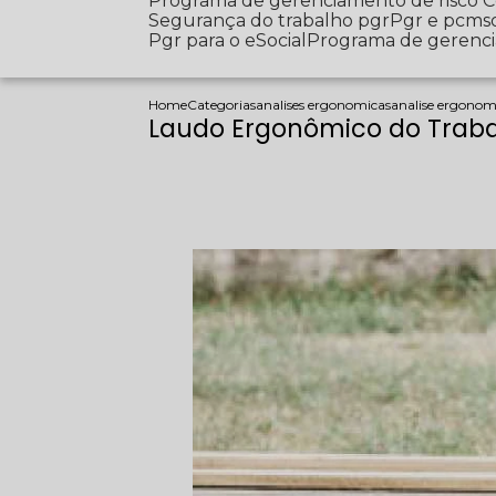
Programa de gerenciamento de risco
Segurança do trabalho pgr
Pgr e pcms
Pgr para o eSocial
Programa de gerenc
Home
Categorias
analises ergonomicas
analise ergonomi
Laudo Ergonômico do Traba