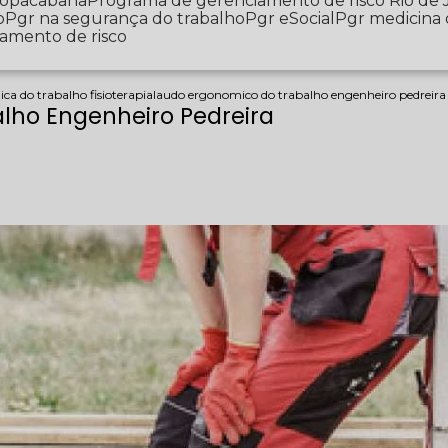
 Copacabana
Programa de gerenciamento de risco Rio de 
o
Pgr na segurança do trabalho
Pgr eSocial
Pgr medicina
iamento de risco
ca do trabalho fisioterapia
laudo ergonomico do trabalho engenheiro pedreira
lho Engenheiro Pedreira