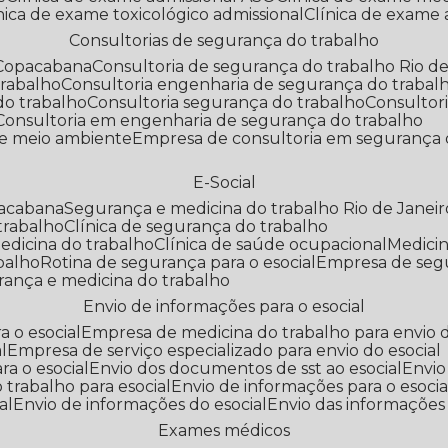
línica de exame toxicológico admissional
Clínica de exame
Consultorias de segurança do trabalho
 Copacabana
Consultoria de segurança do trabalho Rio de
trabalho
Consultoria engenharia de segurança do trabal
do trabalho
Consultoria segurança do trabalho
Consultor
Consultoria em engenharia de segurança do trabalho
 e meio ambiente
Empresa de consultoria em segurança 
E-Social
pacabana
Segurança e medicina do trabalho Rio de Janeir
 trabalho
Clínica de segurança do trabalho
medicina do trabalho
Clínica de saúde ocupacional
Medic
abalho
Rotina de segurança para o esocial
Empresa de seg
rança e medicina do trabalho
Envio de informações para o esocial
a o esocial
Empresa de medicina do trabalho para envio d
l
Empresa de serviço especializado para envio do esocial
a o esocial
Envio dos documentos de sst ao esocial
Envi
 trabalho para esocial
Envio de informações para o esocia
al
Envio de informações do esocial
Envio das informações
Exames médicos