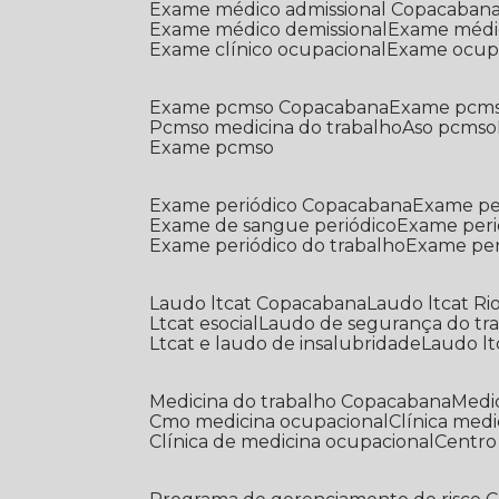
Exame médico admissional Copacaban
Exame médico demissional
Exame médi
Exame clínico ocupacional
Exame ocup
Exame pcmso Copacabana
Exame pcms
Pcmso medicina do trabalho
Aso pcmso
Exame pcmso
Exame periódico Copacabana
Exame pe
Exame de sangue periódico
Exame peri
Exame periódico do trabalho
Exame pe
Laudo ltcat Copacabana
Laudo ltcat Ri
Ltcat esocial
Laudo de segurança do tr
Ltcat e laudo de insalubridade
Laudo lt
Medicina do trabalho Copacabana
Med
Cmo medicina ocupacional
Clínica med
Clínica de medicina ocupacional
Centr