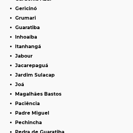
Gericinó
Grumari
Guaratiba
Inhoaíba
Itanhangá
Jabour
Jacarepaguá
Jardim Sulacap
Joá
Magalhães Bastos
Paciência
Padre Miguel
Pechincha
Pedra de Guaratiba