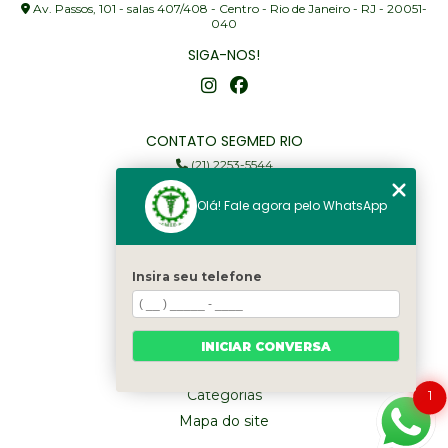
Av. Passos, 101 - salas 407/408 - Centro - Rio de Janeiro - RJ - 20051-
040
SIGA-NOS!
CONTATO SEGMED RIO
(21) 2253-5544
(21) 97905-3352
Olá! Fale agora pelo WhatsApp
segmed@segmedrio.com.br
MENU
Insira seu telefone
Home
Institucional
Serviços
INICIAR CONVERSA
Fale Conosco
Categorias
1
Mapa do site