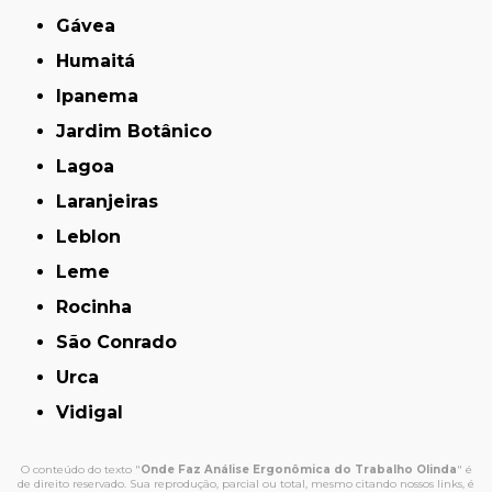
Gávea
Humaitá
Ipanema
Jardim Botânico
Lagoa
Laranjeiras
Leblon
Leme
Rocinha
São Conrado
Urca
Vidigal
O conteúdo do texto "
Onde Faz Análise Ergonômica do Trabalho Olinda
" é
de direito reservado. Sua reprodução, parcial ou total, mesmo citando nossos links, é