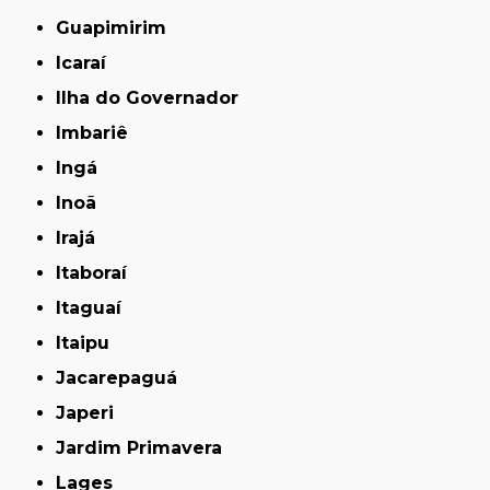
Guapimirim
Icaraí
Ilha do Governador
Imbariê
Ingá
Inoã
Irajá
Itaboraí
Itaguaí
Itaipu
Jacarepaguá
Japeri
Jardim Primavera
Lages