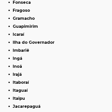
Fonseca
Fragoso
Gramacho
Guapimirim
Icaraí
Ilha do Governador
Imbariê
Ingá
Inoã
Irajá
Itaboraí
Itaguaí
Itaipu
Jacarepaguá