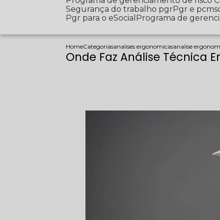
Programa de gerenciamento de risco
Segurança do trabalho pgr
Pgr e pcms
Pgr para o eSocial
Programa de gerenc
Home
Categorias
analises ergonomicas
analise ergonomi
Onde Faz Análise Técnica E