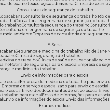
línica de exame toxicológico admissional
Clínica de exame
Consultorias de segurança do trabalho
 Copacabana
Consultoria de segurança do trabalho Rio de
trabalho
Consultoria engenharia de segurança do trabal
do trabalho
Consultoria segurança do trabalho
Consultor
Consultoria em engenharia de segurança do trabalho
 e meio ambiente
Empresa de consultoria em segurança 
E-Social
pacabana
Segurança e medicina do trabalho Rio de Janeir
 trabalho
Clínica de segurança do trabalho
medicina do trabalho
Clínica de saúde ocupacional
Medic
abalho
Rotina de segurança para o esocial
Empresa de seg
rança e medicina do trabalho
Envio de informações para o esocial
a o esocial
Empresa de medicina do trabalho para envio d
l
Empresa de serviço especializado para envio do esocial
a o esocial
Envio dos documentos de sst ao esocial
Envi
 trabalho para esocial
Envio de informações para o esocia
al
Envio de informações do esocial
Envio das informações
Exames médicos