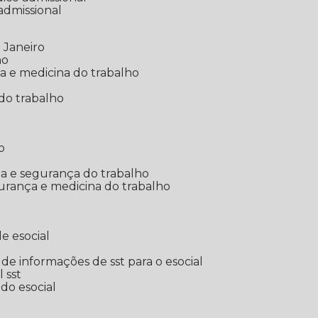
 admissional
 Janeiro
ho
ia e medicina do trabalho
do trabalho
o
ina e segurança do trabalho
urança e medicina do trabalho
e esocial
o de informações de sst para o esocial
l sst
 do esocial