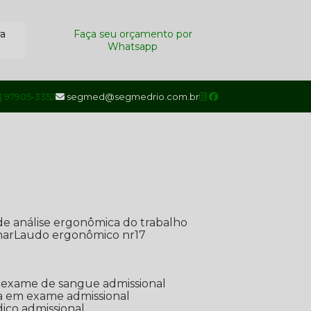
ra
Faça seu orçamento por
Whatsapp
1) 97905-3352
segmed@segmedrio.com.br
de análise ergonômica do trabalho
nar
Laudo ergonômico nr17
de exame de sangue admissional
ada em exame admissional
dico admissional