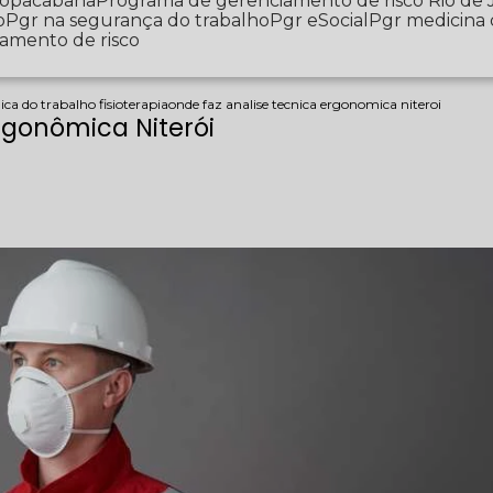
 Copacabana
Programa de gerenciamento de risco Rio de 
o
Pgr na segurança do trabalho
Pgr eSocial
Pgr medicina
iamento de risco
ca do trabalho fisioterapia
onde faz analise tecnica ergonomica niteroi
rgonômica Niterói