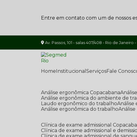
Entre em contato com um de nossos esp
Av. Passos, 101 - salas 407/408 - Rio de Janeiro -
Home
Institucional
Serviços
Fale Conosc
Análise ergonômica Copacabana
Análi
Análise ergonômica do ambiente de tr
Laudo ergonômico do trabalho
Anális
Análise ergonômica do trabalho
Anális
Clínica de exame admissional Copacab
Clínica de exame admissional e demissi
Clínica de exame admissional de sangu