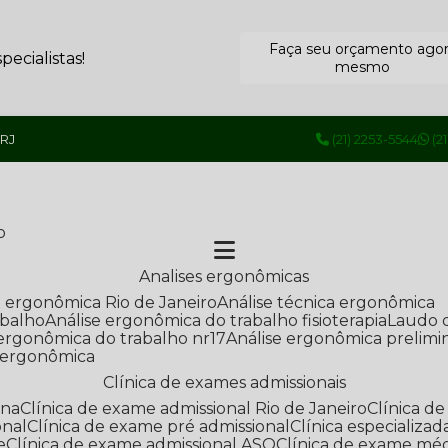
Faça seu orçamento ago
ecialistas!
mesmo
 RJ
(21) 2253-5544
(2
o
Analises ergonômicas
se ergonômica Rio de Janeiro
Análise técnica ergonômica
abalho
Análise ergonômica do trabalho fisioterapia
Laudo 
e ergonômica do trabalho nr17
Análise ergonômica prelimi
e ergonômica
Clínica de exames admissionais
ana
Clínica de exame admissional Rio de Janeiro
Clínica 
onal
Clínica de exame pré admissional
Clínica especializ
e
Clínica de exame admissional ASO
Clínica de exame mé