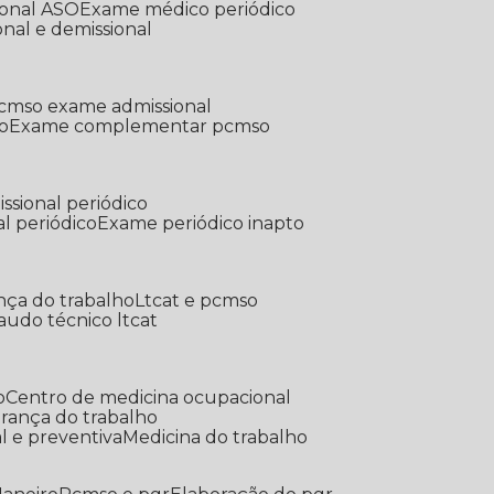
ional ASO
Exame médico periódico
onal e demissional
Pcmso exame admissional
o
Exame complementar pcmso
ssional periódico
l periódico
Exame periódico inapto
nça do trabalho
Ltcat e pcmso
Laudo técnico ltcat
o
Centro de medicina ocupacional
gurança do trabalho
l e preventiva
Medicina do trabalho