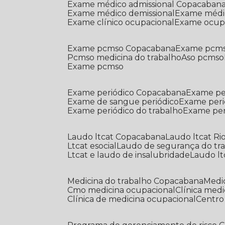
Exame médico admissional Copacaban
Exame médico demissional
Exame médi
Exame clínico ocupacional
Exame ocup
Exame pcmso Copacabana
Exame pcms
Pcmso medicina do trabalho
Aso pcmso
Exame pcmso
Exame periódico Copacabana
Exame pe
Exame de sangue periódico
Exame peri
Exame periódico do trabalho
Exame pe
Laudo ltcat Copacabana
Laudo ltcat Ri
Ltcat esocial
Laudo de segurança do tr
Ltcat e laudo de insalubridade
Laudo lt
Medicina do trabalho Copacabana
Med
Cmo medicina ocupacional
Clínica med
Clínica de medicina ocupacional
Centr