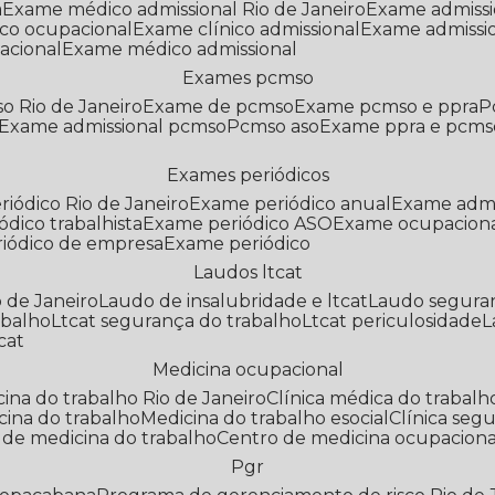
a
Exame médico admissional Rio de Janeiro
Exame admiss
co ocupacional
Exame clínico admissional
Exame admissi
acional
Exame médico admissional
Exames pcmso
o Rio de Janeiro
Exame de pcmso
Exame pcmso e ppra
Exame admissional pcmso
Pcmso aso
Exame ppra e pcms
Exames periódicos
riódico Rio de Janeiro
Exame periódico anual
Exame admi
ódico trabalhista
Exame periódico ASO
Exame ocupaciona
riódico de empresa
Exame periódico
Laudos ltcat
o de Janeiro
Laudo de insalubridade e ltcat
Laudo segura
abalho
Ltcat segurança do trabalho
Ltcat periculosidade
cat
Medicina ocupacional
icina do trabalho Rio de Janeiro
Clínica médica do trabalh
icina do trabalho
Medicina do trabalho esocial
Clínica se
o de medicina do trabalho
Centro de medicina ocupaciona
Pgr