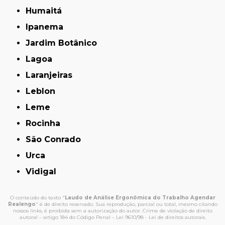
Humaitá
Ipanema
Jardim Botânico
Lagoa
Laranjeiras
Leblon
Leme
Rocinha
São Conrado
Urca
Vidigal
O conteúdo do texto "
Laudo de Análise Ergonômica do Trabalho Agendar
Realengo
" é de direito reservado. Sua reprodução, parcial ou total, mesmo citando
nossos links, é proibida sem a autorização do autor. Crime de violação de direito
autoral – artigo 184 do Código Penal –
Lei 9610/98 - Lei de direitos autorais
.