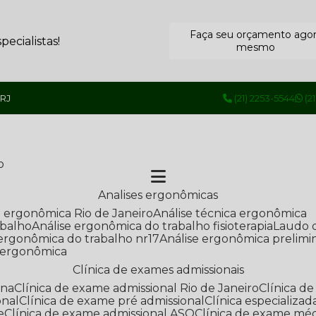
Faça seu orçamento ago
ecialistas!
mesmo
 RJ
(21) 2253-5544
(2
o
Analises ergonômicas
se ergonômica Rio de Janeiro
Análise técnica ergonômica
abalho
Análise ergonômica do trabalho fisioterapia
Laudo 
e ergonômica do trabalho nr17
Análise ergonômica prelimi
e ergonômica
Clínica de exames admissionais
ana
Clínica de exame admissional Rio de Janeiro
Clínica 
onal
Clínica de exame pré admissional
Clínica especializ
e
Clínica de exame admissional ASO
Clínica de exame mé