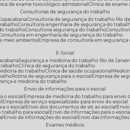
línica de exame toxicológico admissional
Clínica de exame
Consultorias de segurança do trabalho
 Copacabana
Consultoria de segurança do trabalho Rio de
trabalho
Consultoria engenharia de segurança do trabal
do trabalho
Consultoria segurança do trabalho
Consultor
Consultoria em engenharia de segurança do trabalho
 e meio ambiente
Empresa de consultoria em segurança 
E-Social
pacabana
Segurança e medicina do trabalho Rio de Janeir
 trabalho
Clínica de segurança do trabalho
medicina do trabalho
Clínica de saúde ocupacional
Medic
abalho
Rotina de segurança para o esocial
Empresa de seg
rança e medicina do trabalho
Envio de informações para o esocial
a o esocial
Empresa de medicina do trabalho para envio d
l
Empresa de serviço especializado para envio do esocial
a o esocial
Envio dos documentos de sst ao esocial
Envi
 trabalho para esocial
Envio de informações para o esocia
al
Envio de informações do esocial
Envio das informações
Exames médicos