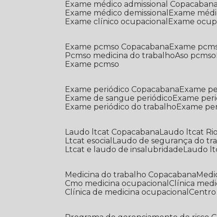
Exame médico admissional Copacaban
Exame médico demissional
Exame médi
Exame clínico ocupacional
Exame ocup
Exame pcmso Copacabana
Exame pcms
Pcmso medicina do trabalho
Aso pcmso
Exame pcmso
Exame periódico Copacabana
Exame pe
Exame de sangue periódico
Exame peri
Exame periódico do trabalho
Exame pe
Laudo ltcat Copacabana
Laudo ltcat Ri
Ltcat esocial
Laudo de segurança do tr
Ltcat e laudo de insalubridade
Laudo lt
Medicina do trabalho Copacabana
Med
Cmo medicina ocupacional
Clínica med
Clínica de medicina ocupacional
Centr