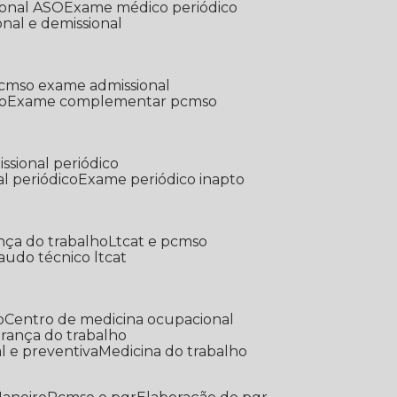
ional ASO
Exame médico periódico
onal e demissional
Pcmso exame admissional
o
Exame complementar pcmso
ssional periódico
l periódico
Exame periódico inapto
nça do trabalho
Ltcat e pcmso
Laudo técnico ltcat
o
Centro de medicina ocupacional
gurança do trabalho
l e preventiva
Medicina do trabalho