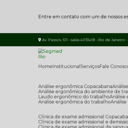
Entre em contato com um de nossos esp
Av. Passos, 101 - salas 407/408 - Rio de Janeiro -
Home
Institucional
Serviços
Fale Conosc
Análise ergonômica Copacabana
Análi
Análise ergonômica do ambiente de tr
Laudo ergonômico do trabalho
Anális
Análise ergonômica do trabalho
Anális
Clínica de exame admissional Copacab
Clínica de exame admissional e demissi
Clínica de exame admissional de sangu