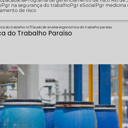
 Copacabana
Programa de gerenciamento de risco Rio de 
o
Pgr na segurança do trabalho
Pgr eSocial
Pgr medicina
iamento de risco
ica do trabalho nr17
laudo de analise ergonomica do trabalho paraiso
a do Trabalho Paraíso