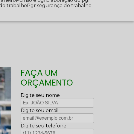
Janeiro
Pcmso e pgr
Elaboração do pgr
 do trabalho
Pgr segurança do trabalho
FAÇA UM
ORÇAMENTO
Digite seu nome
Digite seu email
Digite seu telefone