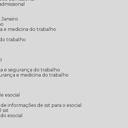
 admissional
 Janeiro
ho
ia e medicina do trabalho
do trabalho
o
ina e segurança do trabalho
urança e medicina do trabalho
e esocial
o de informações de sst para o esocial
l sst
 do esocial