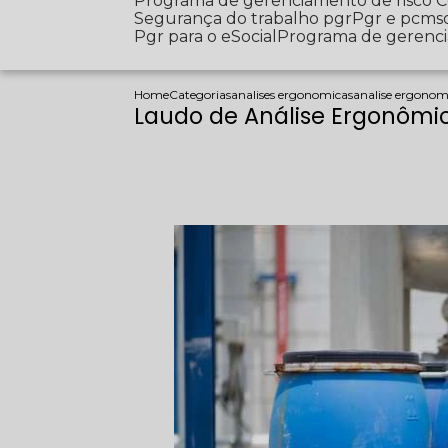
Programa de gerenciamento de risco
Segurança do trabalho pgr
Pgr e pcms
Pgr para o eSocial
Programa de gerenc
Home
Categorias
analises ergonomicas
analise ergonom
Laudo de Análise Ergonômic