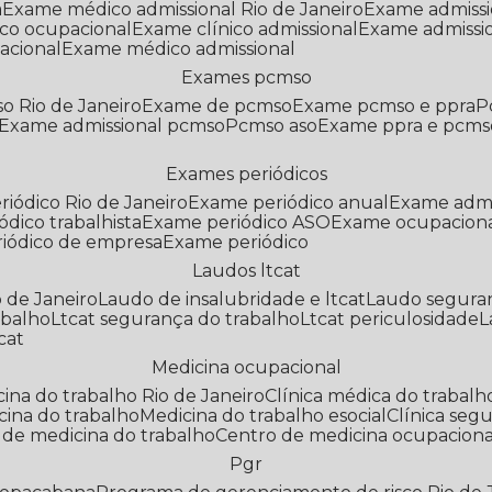
a
Exame médico admissional Rio de Janeiro
Exame admiss
co ocupacional
Exame clínico admissional
Exame admissi
acional
Exame médico admissional
Exames pcmso
o Rio de Janeiro
Exame de pcmso
Exame pcmso e ppra
Exame admissional pcmso
Pcmso aso
Exame ppra e pcms
Exames periódicos
riódico Rio de Janeiro
Exame periódico anual
Exame admi
ódico trabalhista
Exame periódico ASO
Exame ocupaciona
riódico de empresa
Exame periódico
Laudos ltcat
o de Janeiro
Laudo de insalubridade e ltcat
Laudo segura
abalho
Ltcat segurança do trabalho
Ltcat periculosidade
cat
Medicina ocupacional
icina do trabalho Rio de Janeiro
Clínica médica do trabalh
icina do trabalho
Medicina do trabalho esocial
Clínica se
o de medicina do trabalho
Centro de medicina ocupaciona
Pgr