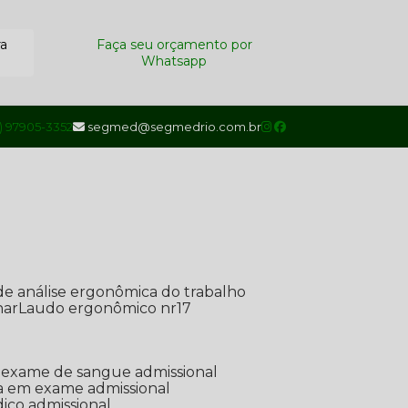
ra
Faça seu orçamento por
Whatsapp
1) 97905-3352
segmed@segmedrio.com.br
de análise ergonômica do trabalho
nar
Laudo ergonômico nr17
de exame de sangue admissional
ada em exame admissional
dico admissional