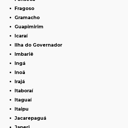
Fragoso
Gramacho
Guapimirim
Icaraí
Ilha do Governador
Imbariê
Ingá
Inoã
Irajá
Itaboraí
Itaguaí
Itaipu
Jacarepaguá
Japeri