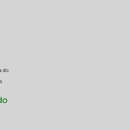
a do
s
do