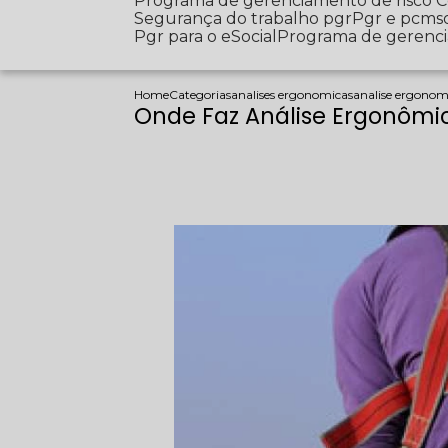
Programa de gerenciamento de risco
Segurança do trabalho pgr
Pgr e pcms
Pgr para o eSocial
Programa de gerenc
Home
Categorias
analises ergonomicas
analise ergonom
Onde Faz Análise Ergonômi