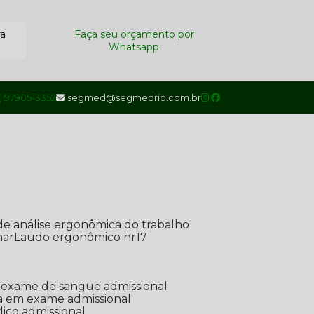
ra
Faça seu orçamento por
Whatsapp
1) 97905-3352
segmed@segmedrio.com.br
de análise ergonômica do trabalho
nar
Laudo ergonômico nr17
de exame de sangue admissional
ada em exame admissional
dico admissional