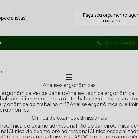
Faça seu orçamento ago
ecialistas!
mesmo
 RJ
(21) 2253-5544
(2
o
Analises ergonômicas
se ergonômica Rio de Janeiro
Análise técnica ergonômica
abalho
Análise ergonômica do trabalho fisioterapia
Laudo 
e ergonômica do trabalho nr17
Análise ergonômica prelimi
e ergonômica
Clínica de exames admissionais
ana
Clínica de exame admissional Rio de Janeiro
Clínica 
onal
Clínica de exame pré admissional
Clínica especializ
e
Clínica de exame admissional ASO
Clínica de exame mé