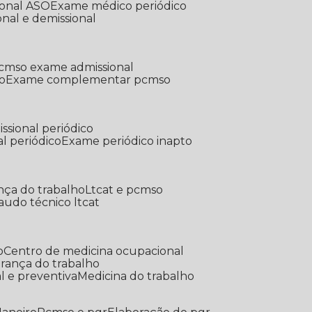
ional ASO
Exame médico periódico
onal e demissional
Pcmso exame admissional
o
Exame complementar pcmso
ssional periódico
l periódico
Exame periódico inapto
nça do trabalho
Ltcat e pcmso
Laudo técnico ltcat
o
Centro de medicina ocupacional
gurança do trabalho
l e preventiva
Medicina do trabalho