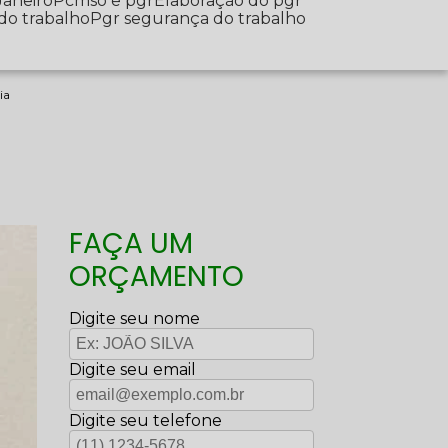
Janeiro
Pcmso e pgr
Elaboração do pgr
 do trabalho
Pgr segurança do trabalho
ia
FAÇA UM
ORÇAMENTO
Digite seu nome
Digite seu email
Digite seu telefone