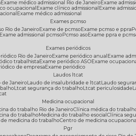
a
Exame médico admissional Rio de Janeiro
Exame admiss
co ocupacional
Exame clínico admissional
Exame admissi
acional
Exame médico admissional
Exames pcmso
o Rio de Janeiro
Exame de pcmso
Exame pcmso e ppra
Exame admissional pcmso
Pcmso aso
Exame ppra e pcms
Exames periódicos
riódico Rio de Janeiro
Exame periódico anual
Exame admi
ódico trabalhista
Exame periódico ASO
Exame ocupaciona
riódico de empresa
Exame periódico
Laudos ltcat
o de Janeiro
Laudo de insalubridade e ltcat
Laudo segura
abalho
Ltcat segurança do trabalho
Ltcat periculosidade
cat
Medicina ocupacional
icina do trabalho Rio de Janeiro
Clínica médica do trabalh
icina do trabalho
Medicina do trabalho esocial
Clínica se
o de medicina do trabalho
Centro de medicina ocupaciona
Pgr