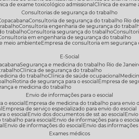
línica de exame toxicológico admissional
Clínica de exame
Consultorias de segurança do trabalho
 Copacabana
Consultoria de segurança do trabalho Rio de
trabalho
Consultoria engenharia de segurança do trabal
do trabalho
Consultoria segurança do trabalho
Consultor
Consultoria em engenharia de segurança do trabalho
 e meio ambiente
Empresa de consultoria em segurança 
E-Social
pacabana
Segurança e medicina do trabalho Rio de Janeir
 trabalho
Clínica de segurança do trabalho
medicina do trabalho
Clínica de saúde ocupacional
Medic
abalho
Rotina de segurança para o esocial
Empresa de seg
rança e medicina do trabalho
Envio de informações para o esocial
a o esocial
Empresa de medicina do trabalho para envio d
l
Empresa de serviço especializado para envio do esocial
a o esocial
Envio dos documentos de sst ao esocial
Envi
 trabalho para esocial
Envio de informações para o esocia
al
Envio de informações do esocial
Envio das informações
Exames médicos