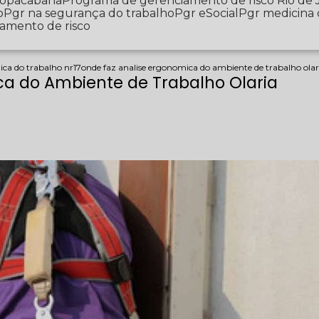
 Copacabana
Programa de gerenciamento de risco Rio de 
o
Pgr na segurança do trabalho
Pgr eSocial
Pgr medicina
iamento de risco
ica do trabalho nr17
onde faz analise ergonomica do ambiente de trabalho olar
ca do Ambiente de Trabalho Olaria