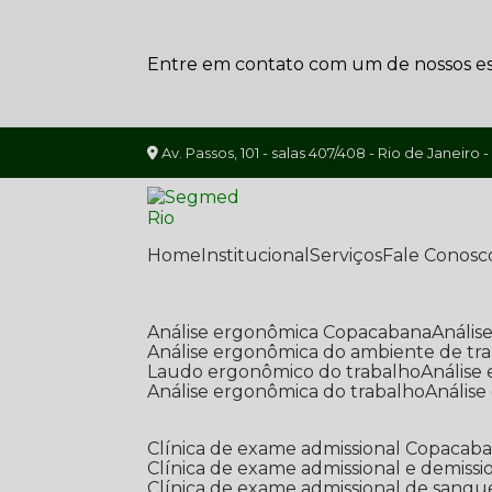
Entre em contato com um de nossos esp
Av. Passos, 101 - salas 407/408 - Rio de Janeiro -
Home
Institucional
Serviços
Fale Conosc
Análise ergonômica Copacabana
Análi
Análise ergonômica do ambiente de tr
Laudo ergonômico do trabalho
Anális
Análise ergonômica do trabalho
Anális
Clínica de exame admissional Copacab
Clínica de exame admissional e demissi
Clínica de exame admissional de sangu