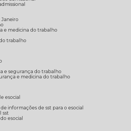
 admissional
 Janeiro
ho
ia e medicina do trabalho
do trabalho
o
ina e segurança do trabalho
urança e medicina do trabalho
e esocial
o de informações de sst para o esocial
l sst
 do esocial