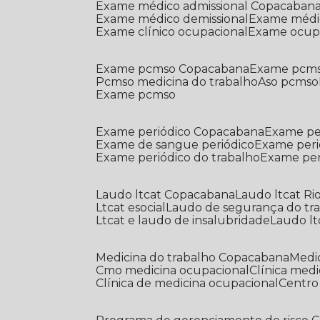
Exame médico admissional Copacaban
Exame médico demissional
Exame médi
Exame clínico ocupacional
Exame ocup
Exame pcmso Copacabana
Exame pcms
Pcmso medicina do trabalho
Aso pcmso
Exame pcmso
Exame periódico Copacabana
Exame pe
Exame de sangue periódico
Exame peri
Exame periódico do trabalho
Exame pe
Laudo ltcat Copacabana
Laudo ltcat Ri
Ltcat esocial
Laudo de segurança do tr
Ltcat e laudo de insalubridade
Laudo lt
Medicina do trabalho Copacabana
Med
Cmo medicina ocupacional
Clínica med
Clínica de medicina ocupacional
Centr