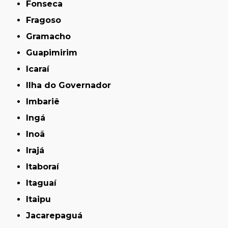
Fonseca
Fragoso
Gramacho
Guapimirim
Icaraí
Ilha do Governador
Imbariê
Ingá
Inoã
Irajá
Itaboraí
Itaguaí
Itaipu
Jacarepaguá