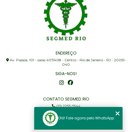
ENDEREÇO
Av. Passos, 101 - salas 407/408 - Centro - Rio de Janeiro - RJ - 20051-
040
SIGA-NOS!
CONTATO SEGMED RIO
(21) 2253-5544
(21) 97905-3352
Olá! Fale agora pelo WhatsApp
segmed@segmedrio.com.br