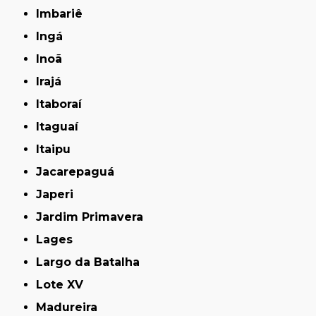
Imbariê
Ingá
Inoã
Irajá
Itaboraí
Itaguaí
Itaipu
Jacarepaguá
Japeri
Jardim Primavera
Lages
Largo da Batalha
Lote XV
Madureira