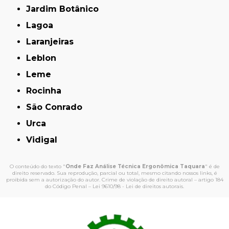
Jardim Botânico
Lagoa
Laranjeiras
Leblon
Leme
Rocinha
São Conrado
Urca
Vidigal
O conteúdo do texto "
Onde Faz Análise Técnica Ergonômica Taquara
" é de
direito reservado. Sua reprodução, parcial ou total, mesmo citando nossos links, é
proibida sem a autorização do autor. Crime de violação de direito autoral – artigo 184
do Código Penal –
Lei 9610/98 - Lei de direitos autorais
.