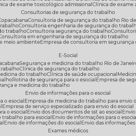
línica de exame toxicológico admissional
Clínica de exame
Consultorias de segurança do trabalho
 Copacabana
Consultoria de segurança do trabalho Rio de
trabalho
Consultoria engenharia de segurança do trabal
do trabalho
Consultoria segurança do trabalho
Consultor
Consultoria em engenharia de segurança do trabalho
 e meio ambiente
Empresa de consultoria em segurança 
E-Social
pacabana
Segurança e medicina do trabalho Rio de Janeir
 trabalho
Clínica de segurança do trabalho
medicina do trabalho
Clínica de saúde ocupacional
Medic
abalho
Rotina de segurança para o esocial
Empresa de seg
rança e medicina do trabalho
Envio de informações para o esocial
a o esocial
Empresa de medicina do trabalho para envio d
l
Empresa de serviço especializado para envio do esocial
a o esocial
Envio dos documentos de sst ao esocial
Envi
 trabalho para esocial
Envio de informações para o esocia
al
Envio de informações do esocial
Envio das informações
Exames médicos