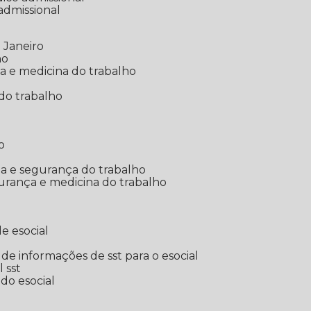
 admissional
 Janeiro
ho
ia e medicina do trabalho
do trabalho
o
ina e segurança do trabalho
urança e medicina do trabalho
e esocial
o de informações de sst para o esocial
l sst
 do esocial