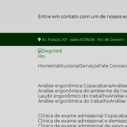
Entre em contato com um de nossos esp
Av. Passos, 101 - salas 407/408 - Rio de Janeiro -
Home
Institucional
Serviços
Fale Conosc
Análise ergonômica Copacabana
Análi
Análise ergonômica do ambiente de tr
Laudo ergonômico do trabalho
Anális
Análise ergonômica do trabalho
Anális
Clínica de exame admissional Copacab
Clínica de exame admissional e demissi
Clínica de exame admissional de sangu