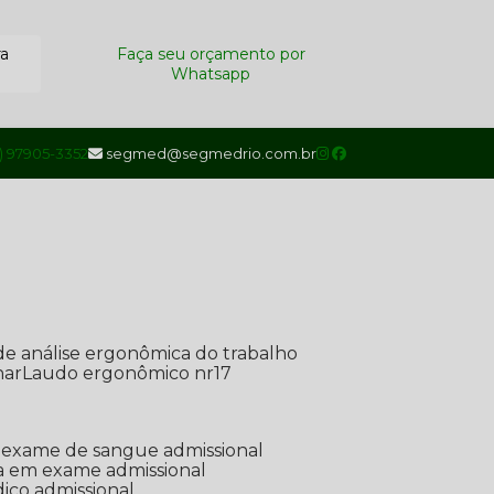
ra
Faça seu orçamento por
Whatsapp
1) 97905-3352
segmed@segmedrio.com.br
de análise ergonômica do trabalho
nar
Laudo ergonômico nr17
de exame de sangue admissional
ada em exame admissional
dico admissional