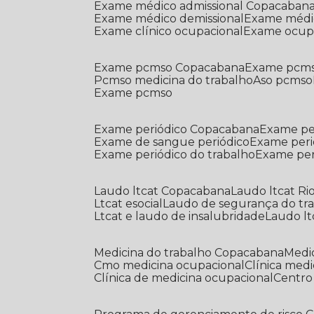
Exame médico admissional Copacaban
Exame médico demissional
Exame médi
Exame clínico ocupacional
Exame ocup
Exame pcmso Copacabana
Exame pcms
Pcmso medicina do trabalho
Aso pcmso
Exame pcmso
Exame periódico Copacabana
Exame pe
Exame de sangue periódico
Exame peri
Exame periódico do trabalho
Exame pe
Laudo ltcat Copacabana
Laudo ltcat Ri
Ltcat esocial
Laudo de segurança do tr
Ltcat e laudo de insalubridade
Laudo lt
Medicina do trabalho Copacabana
Med
Cmo medicina ocupacional
Clínica med
Clínica de medicina ocupacional
Centr