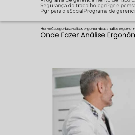
Programa de gerenciamento de risco
Segurança do trabalho pgr
Pgr e pcms
Pgr para o eSocial
Programa de gerenc
Home
Categorias
analises ergonomicas
analise ergonom
Onde Fazer Análise Ergonômi