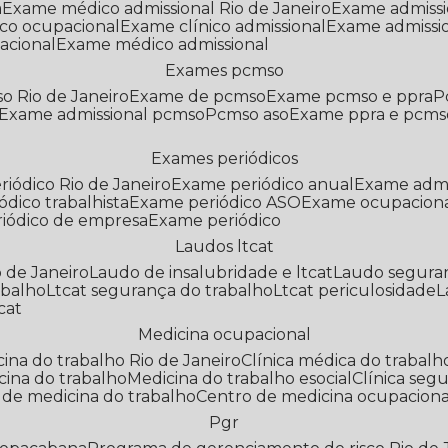
a
Exame médico admissional Rio de Janeiro
Exame admiss
co ocupacional
Exame clínico admissional
Exame admissi
acional
Exame médico admissional
Exames pcmso
o Rio de Janeiro
Exame de pcmso
Exame pcmso e ppra
Exame admissional pcmso
Pcmso aso
Exame ppra e pcms
Exames periódicos
riódico Rio de Janeiro
Exame periódico anual
Exame admi
ódico trabalhista
Exame periódico ASO
Exame ocupaciona
riódico de empresa
Exame periódico
Laudos ltcat
o de Janeiro
Laudo de insalubridade e ltcat
Laudo segura
abalho
Ltcat segurança do trabalho
Ltcat periculosidade
cat
Medicina ocupacional
icina do trabalho Rio de Janeiro
Clínica médica do trabalh
icina do trabalho
Medicina do trabalho esocial
Clínica se
o de medicina do trabalho
Centro de medicina ocupaciona
Pgr