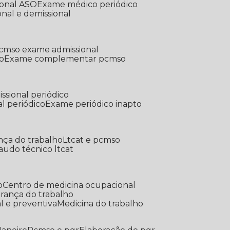
ional ASO
Exame médico periódico
onal e demissional
Pcmso exame admissional
o
Exame complementar pcmso
ssional periódico
l periódico
Exame periódico inapto
nça do trabalho
Ltcat e pcmso
Laudo técnico ltcat
o
Centro de medicina ocupacional
gurança do trabalho
l e preventiva
Medicina do trabalho