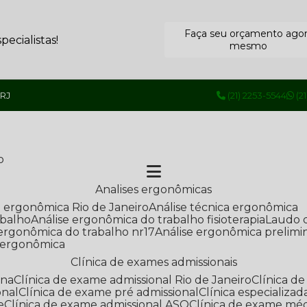
Faça seu orçamento ago
ecialistas!
mesmo
 RJ
(21) 2253-5544
(2
o
Analises ergonômicas
se ergonômica Rio de Janeiro
Análise técnica ergonômica
abalho
Análise ergonômica do trabalho fisioterapia
Laudo 
e ergonômica do trabalho nr17
Análise ergonômica prelimi
e ergonômica
Clínica de exames admissionais
ana
Clínica de exame admissional Rio de Janeiro
Clínica 
onal
Clínica de exame pré admissional
Clínica especializ
e
Clínica de exame admissional ASO
Clínica de exame mé