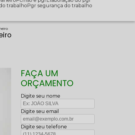
Janeiro
Pcmso e pgr
Elaboração do pgr
 do trabalho
Pgr segurança do trabalho
neiro
eiro
FAÇA UM
ORÇAMENTO
Digite seu nome
Digite seu email
Digite seu telefone