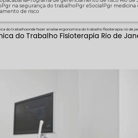
 Copacabana
Programa de gerenciamento de risco Rio de 
o
Pgr na segurança do trabalho
Pgr eSocial
Pgr medicina
iamento de risco
ica do trabalho
onde fazer analise ergonomica do trabalho fisioterapia rio de ja
ca do Trabalho Fisioterapia Rio de Jan