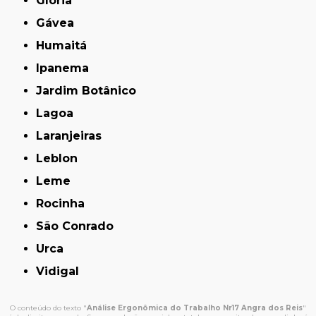
Glória
Gávea
Humaitá
Ipanema
Jardim Botânico
Lagoa
Laranjeiras
Leblon
Leme
Rocinha
São Conrado
Urca
Vidigal
O conteúdo do texto "
Análise Ergonômica do Trabalho Nr17 Angra dos Reis
"