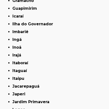
Gramacho
Guapimirim
Icaraí
Ilha do Governador
Imbariê
Ingá
Inoã
Irajá
Itaboraí
Itaguaí
Itaipu
Jacarepaguá
Japeri
Jardim Primavera