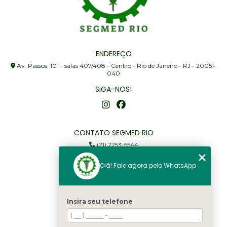
ENDEREÇO
Av. Passos, 101 - salas 407/408 - Centro - Rio de Janeiro - RJ - 20051-
040
SIGA-NOS!
CONTATO SEGMED RIO
(21) 2253-5544
(21) 97905-3352
Olá! Fale agora pelo WhatsApp
segmed@segmedrio.com.br
MENU
Insira seu telefone
Home
Institucional