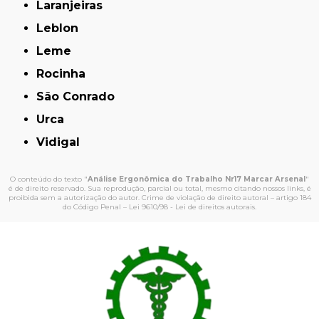
Laranjeiras
Leblon
Leme
Rocinha
São Conrado
Urca
Vidigal
O conteúdo do texto "
Análise Ergonômica do Trabalho Nr17 Marcar Arsenal
"
é de direito reservado. Sua reprodução, parcial ou total, mesmo citando nossos links, é
proibida sem a autorização do autor. Crime de violação de direito autoral – artigo 184
do Código Penal –
Lei 9610/98 - Lei de direitos autorais
.