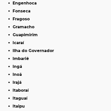
Engenhoca
Fonseca
Fragoso
Gramacho
Guapimirim
Icaraí
Ilha do Governador
Imbariê
Ingá
Inoã
Irajá
Itaboraí
Itaguaí
Itaipu