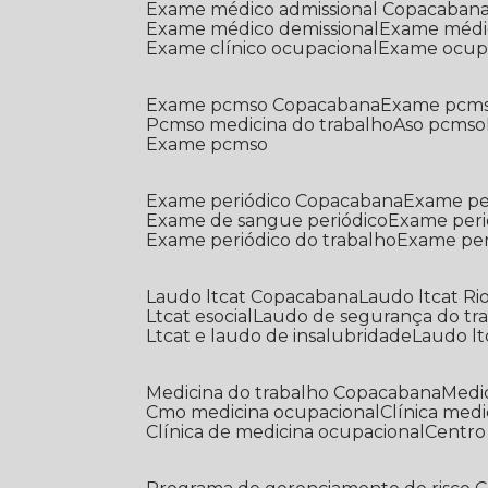
Exame médico admissional Copacaban
Exame médico demissional
Exame médi
Exame clínico ocupacional
Exame ocup
Exame pcmso Copacabana
Exame pcms
Pcmso medicina do trabalho
Aso pcmso
Exame pcmso
Exame periódico Copacabana
Exame pe
Exame de sangue periódico
Exame peri
Exame periódico do trabalho
Exame pe
Laudo ltcat Copacabana
Laudo ltcat Ri
Ltcat esocial
Laudo de segurança do tr
Ltcat e laudo de insalubridade
Laudo lt
Medicina do trabalho Copacabana
Med
Cmo medicina ocupacional
Clínica med
Clínica de medicina ocupacional
Centr