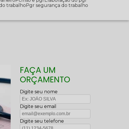
Janeiro
Pcmso e pgr
Elaboração do pgr
 do trabalho
Pgr segurança do trabalho
FAÇA UM
ORÇAMENTO
Digite seu nome
Digite seu email
Digite seu telefone