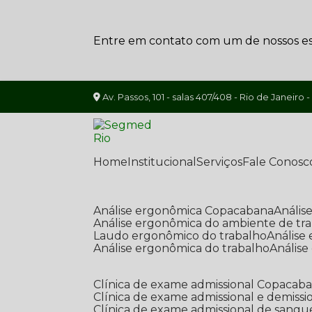
Entre em contato com um de nossos esp
Av. Passos, 101 - salas 407/408 - Rio de Janeiro -
Home
Institucional
Serviços
Fale Conosc
Análise ergonômica Copacabana
Análi
Análise ergonômica do ambiente de tr
Laudo ergonômico do trabalho
Anális
Análise ergonômica do trabalho
Anális
Clínica de exame admissional Copacab
Clínica de exame admissional e demissi
Clínica de exame admissional de sangu