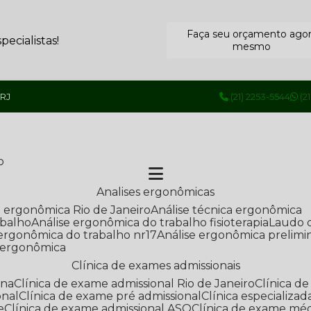
Faça seu orçamento ago
ecialistas!
mesmo
 RJ
(21) 2253-5544
(2
o
Analises ergonômicas
se ergonômica Rio de Janeiro
Análise técnica ergonômica
abalho
Análise ergonômica do trabalho fisioterapia
Laudo 
e ergonômica do trabalho nr17
Análise ergonômica prelimi
e ergonômica
Clínica de exames admissionais
ana
Clínica de exame admissional Rio de Janeiro
Clínica 
onal
Clínica de exame pré admissional
Clínica especializ
e
Clínica de exame admissional ASO
Clínica de exame mé