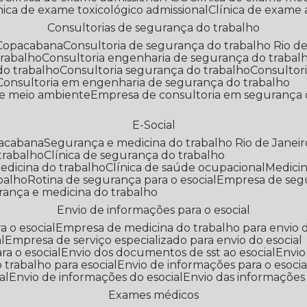
línica de exame toxicológico admissional
Clínica de exame
Consultorias de segurança do trabalho
 Copacabana
Consultoria de segurança do trabalho Rio de
trabalho
Consultoria engenharia de segurança do trabal
do trabalho
Consultoria segurança do trabalho
Consultor
Consultoria em engenharia de segurança do trabalho
 e meio ambiente
Empresa de consultoria em segurança 
E-Social
pacabana
Segurança e medicina do trabalho Rio de Janeir
 trabalho
Clínica de segurança do trabalho
medicina do trabalho
Clínica de saúde ocupacional
Medic
abalho
Rotina de segurança para o esocial
Empresa de seg
rança e medicina do trabalho
Envio de informações para o esocial
a o esocial
Empresa de medicina do trabalho para envio d
l
Empresa de serviço especializado para envio do esocial
a o esocial
Envio dos documentos de sst ao esocial
Envi
 trabalho para esocial
Envio de informações para o esocia
al
Envio de informações do esocial
Envio das informações
Exames médicos