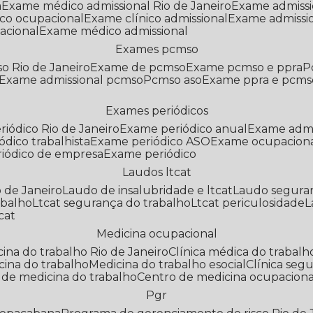
a
Exame médico admissional Rio de Janeiro
Exame admiss
co ocupacional
Exame clínico admissional
Exame admissi
acional
Exame médico admissional
Exames pcmso
o Rio de Janeiro
Exame de pcmso
Exame pcmso e ppra
Exame admissional pcmso
Pcmso aso
Exame ppra e pcms
Exames periódicos
riódico Rio de Janeiro
Exame periódico anual
Exame admi
ódico trabalhista
Exame periódico ASO
Exame ocupaciona
riódico de empresa
Exame periódico
Laudos ltcat
o de Janeiro
Laudo de insalubridade e ltcat
Laudo segura
abalho
Ltcat segurança do trabalho
Ltcat periculosidade
cat
Medicina ocupacional
icina do trabalho Rio de Janeiro
Clínica médica do trabalh
icina do trabalho
Medicina do trabalho esocial
Clínica se
o de medicina do trabalho
Centro de medicina ocupaciona
Pgr