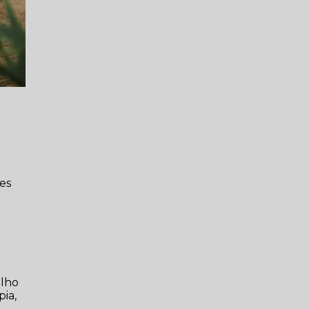
des
alho
pia,