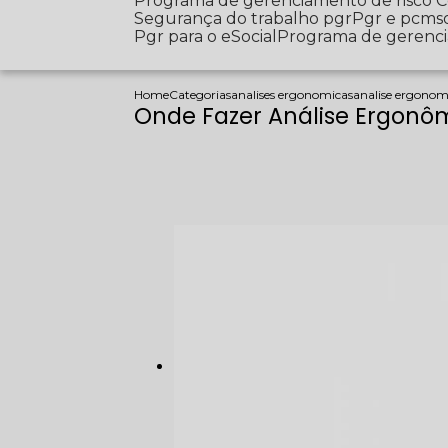
Programa de gerenciamento de risco
Segurança do trabalho pgr
Pgr e pcms
Pgr para o eSocial
Programa de gerenc
Home
Categorias
analises ergonomicas
analise ergonom
Onde Fazer Análise Ergonô