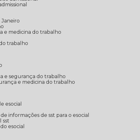
 admissional
 Janeiro
ho
ia e medicina do trabalho
do trabalho
o
ina e segurança do trabalho
urança e medicina do trabalho
e esocial
o de informações de sst para o esocial
l sst
 do esocial