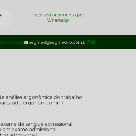
ra
Faça seu orçamento por
Whatsapp
1) 97905-3352
segmed@segmedrio.com.br
de análise ergonômica do trabalho
nar
Laudo ergonômico nr17
de exame de sangue admissional
ada em exame admissional
dico admissional