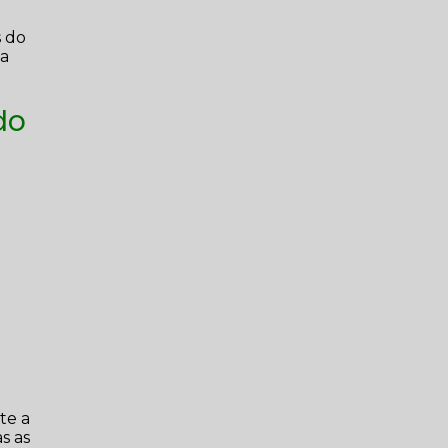
s do
ua
do
te a
s as