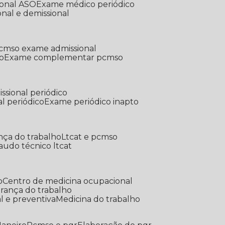
ional ASO
Exame médico periódico
onal e demissional
Pcmso exame admissional
o
Exame complementar pcmso
ssional periódico
l periódico
Exame periódico inapto
nça do trabalho
Ltcat e pcmso
Laudo técnico ltcat
o
Centro de medicina ocupacional
gurança do trabalho
l e preventiva
Medicina do trabalho