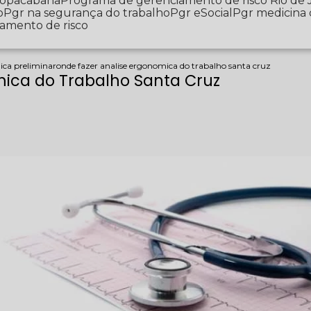
 Copacabana
Programa de gerenciamento de risco Rio de 
o
Pgr na segurança do trabalho
Pgr eSocial
Pgr medicina
iamento de risco
ica preliminar
onde fazer analise ergonomica do trabalho santa cruz
mica do Trabalho Santa Cruz