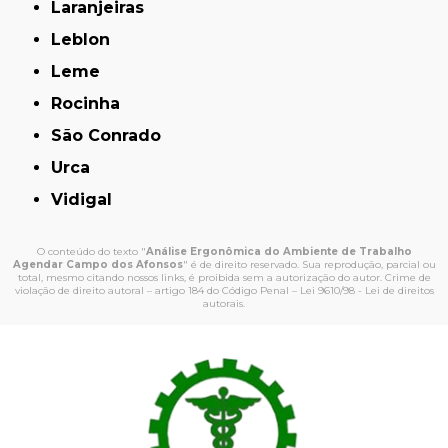
Laranjeiras
Leblon
Leme
Rocinha
São Conrado
Urca
Vidigal
O conteúdo do texto "
Análise Ergonômica do Ambiente de Trabalho
Agendar Campo dos Afonsos
" é de direito reservado. Sua reprodução, parcial ou
total, mesmo citando nossos links, é proibida sem a autorização do autor. Crime de
violação de direito autoral – artigo 184 do Código Penal –
Lei 9610/98 - Lei de direitos
autorais
.