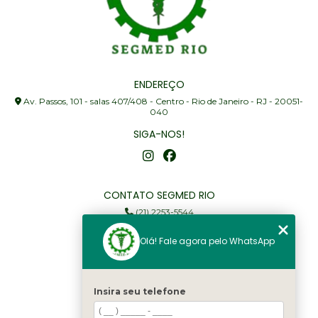
ENDEREÇO
Av. Passos, 101 - salas 407/408 - Centro - Rio de Janeiro - RJ - 20051-
040
SIGA-NOS!
CONTATO SEGMED RIO
(21) 2253-5544
(21) 97905-3352
Olá! Fale agora pelo WhatsApp
segmed@segmedrio.com.br
MENU
Insira seu telefone
Home