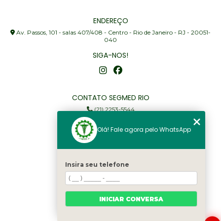
ENDEREÇO
Av. Passos, 101 - salas 407/408 - Centro - Rio de Janeiro - RJ - 20051-
040
SIGA-NOS!
CONTATO SEGMED RIO
(21) 2253-5544
(21) 97905-3352
Olá! Fale agora pelo WhatsApp
segmed@segmedrio.com.br
MENU
Insira seu telefone
Home
Institucional
Serviços
INICIAR CONVERSA
Fale Conosco