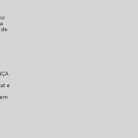
po
sa
 de
NÇA
cat e
a em