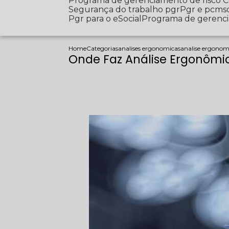
Programa de gerenciamento de risco
Segurança do trabalho pgr
Pgr e pcms
Pgr para o eSocial
Programa de gerenc
Home
Categorias
analises ergonomicas
analise ergonomi
Onde Faz Análise Ergonômi