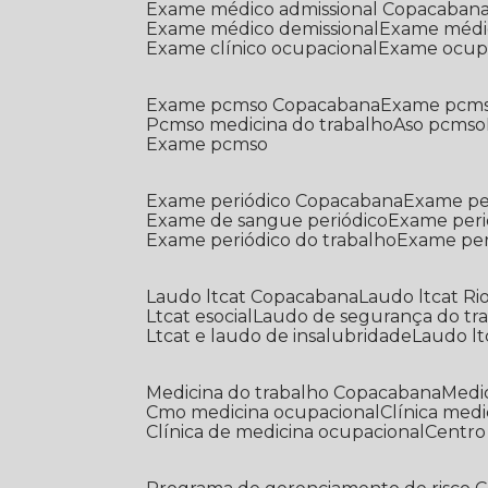
Exame médico admissional Copacaban
Exame médico demissional
Exame médi
Exame clínico ocupacional
Exame ocup
Exame pcmso Copacabana
Exame pcms
Pcmso medicina do trabalho
Aso pcmso
Exame pcmso
Exame periódico Copacabana
Exame pe
Exame de sangue periódico
Exame peri
Exame periódico do trabalho
Exame pe
Laudo ltcat Copacabana
Laudo ltcat Ri
Ltcat esocial
Laudo de segurança do tr
Ltcat e laudo de insalubridade
Laudo lt
Medicina do trabalho Copacabana
Med
Cmo medicina ocupacional
Clínica med
Clínica de medicina ocupacional
Centr