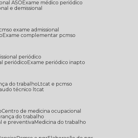
ional ASO
Exame médico periódico
onal e demissional
Pcmso exame admissional
o
Exame complementar pcmso
ssional periódico
l periódico
Exame periódico inapto
nça do trabalho
Ltcat e pcmso
Laudo técnico ltcat
o
Centro de medicina ocupacional
gurança do trabalho
l e preventiva
Medicina do trabalho