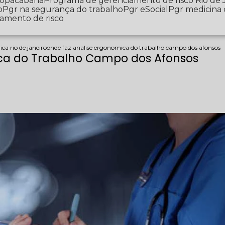
 Copacabana
Programa de gerenciamento de risco Rio de 
o
Pgr na segurança do trabalho
Pgr eSocial
Pgr medicina
iamento de risco
ca rio de janeiro
onde faz analise ergonomica do trabalho campo dos afonsos
ca do Trabalho Campo dos Afonsos