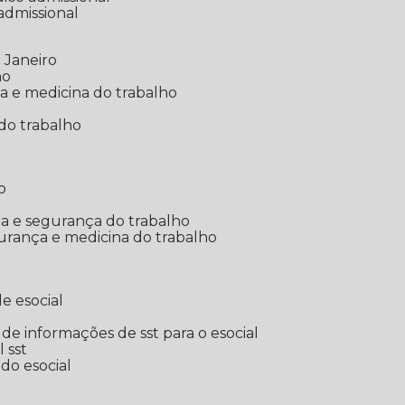
 admissional
 Janeiro
ho
ia e medicina do trabalho
do trabalho
o
ina e segurança do trabalho
urança e medicina do trabalho
e esocial
o de informações de sst para o esocial
l sst
 do esocial