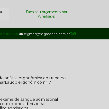
ra
Faça seu orçamento por
Whatsapp
1) 97905-3352
segmed@segmedrio.com.br
de análise ergonômica do trabalho
nar
Laudo ergonômico nr17
de exame de sangue admissional
ada em exame admissional
dico admissional