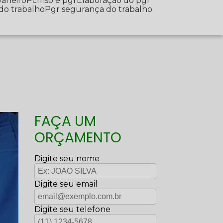
Janeiro
Pcmso e pgr
Elaboração do pgr
 do trabalho
Pgr segurança do trabalho
FAÇA UM
ORÇAMENTO
Digite seu nome
Digite seu email
Digite seu telefone