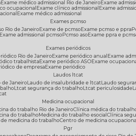
a
Exame médico admissional Rio de Janeiro
Exame admiss
co ocupacional
Exame clínico admissional
Exame admissi
acional
Exame médico admissional
Exames pcmso
o Rio de Janeiro
Exame de pcmso
Exame pcmso e ppra
Exame admissional pcmso
Pcmso aso
Exame ppra e pcms
Exames periódicos
riódico Rio de Janeiro
Exame periódico anual
Exame admi
ódico trabalhista
Exame periódico ASO
Exame ocupaciona
riódico de empresa
Exame periódico
Laudos ltcat
o de Janeiro
Laudo de insalubridade e ltcat
Laudo segura
abalho
Ltcat segurança do trabalho
Ltcat periculosidade
cat
Medicina ocupacional
icina do trabalho Rio de Janeiro
Clínica médica do trabalh
icina do trabalho
Medicina do trabalho esocial
Clínica se
o de medicina do trabalho
Centro de medicina ocupaciona
Pgr