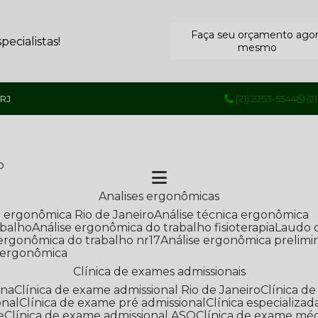
Faça seu orçamento ago
ecialistas!
mesmo
 RJ
(21) 2253-5544
(2
o
Analises ergonômicas
se ergonômica Rio de Janeiro
Análise técnica ergonômica
abalho
Análise ergonômica do trabalho fisioterapia
Laudo 
e ergonômica do trabalho nr17
Análise ergonômica prelimi
e ergonômica
Clínica de exames admissionais
ana
Clínica de exame admissional Rio de Janeiro
Clínica 
onal
Clínica de exame pré admissional
Clínica especializ
e
Clínica de exame admissional ASO
Clínica de exame mé