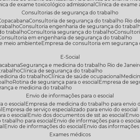
línica de exame toxicológico admissional
Clínica de exame
Consultorias de segurança do trabalho
 Copacabana
Consultoria de segurança do trabalho Rio de
trabalho
Consultoria engenharia de segurança do trabal
do trabalho
Consultoria segurança do trabalho
Consultor
Consultoria em engenharia de segurança do trabalho
 e meio ambiente
Empresa de consultoria em segurança 
E-Social
pacabana
Segurança e medicina do trabalho Rio de Janeir
 trabalho
Clínica de segurança do trabalho
medicina do trabalho
Clínica de saúde ocupacional
Medic
abalho
Rotina de segurança para o esocial
Empresa de seg
rança e medicina do trabalho
Envio de informações para o esocial
a o esocial
Empresa de medicina do trabalho para envio d
l
Empresa de serviço especializado para envio do esocial
a o esocial
Envio dos documentos de sst ao esocial
Envi
 trabalho para esocial
Envio de informações para o esocia
al
Envio de informações do esocial
Envio das informações
Exames médicos