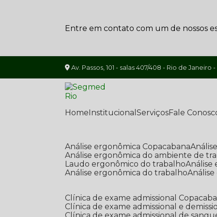
Entre em contato com um de nossos esp
Av. Passos, 101 - salas 407/408 - Rio de Janeiro -
Home
Institucional
Serviços
Fale Conosc
Análise ergonômica Copacabana
Análi
Análise ergonômica do ambiente de tr
Laudo ergonômico do trabalho
Anális
Análise ergonômica do trabalho
Anális
Clínica de exame admissional Copacab
Clínica de exame admissional e demissi
Clínica de exame admissional de sangu