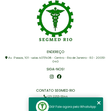
ENDEREÇO
Av. Passos, 101 - salas 407/408 - Centro - Rio de Janeiro - RJ - 20051-
040
SIGA-NOS!
CONTATO SEGMED RIO
(21) 2253-5544
(21) 97905-3352
Olá! Fale agora pelo WhatsApp
segmed@segmedrio.com.br