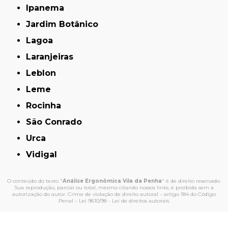
Ipanema
Jardim Botânico
Lagoa
Laranjeiras
Leblon
Leme
Rocinha
São Conrado
Urca
Vidigal
O conteúdo do texto "
Análise Ergonômica Vila da Penha
" é de direito reservado.
Sua reprodução, parcial ou total, mesmo citando nossos links, é proibida sem a
autorização do autor. Crime de violação de direito autoral – artigo 184 do Código
Penal –
Lei 9610/98 - Lei de direitos autorais
.