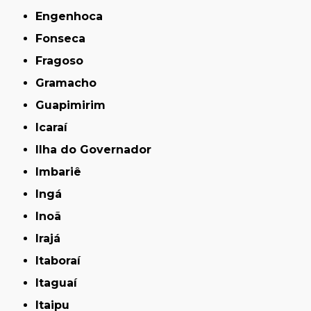
Engenhoca
Fonseca
Fragoso
Gramacho
Guapimirim
Icaraí
Ilha do Governador
Imbariê
Ingá
Inoã
Irajá
Itaboraí
Itaguaí
Itaipu