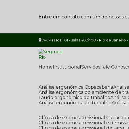
Entre em contato com um de nossos esp
Av. Passos, 101 - salas 407/408 - Rio de Janeiro -
Home
Institucional
Serviços
Fale Conosc
Análise ergonômica Copacabana
Análi
Análise ergonômica do ambiente de tr
Laudo ergonômico do trabalho
Anális
Análise ergonômica do trabalho
Anális
Clínica de exame admissional Copacab
Clínica de exame admissional e demissi
Clínica de exame admissional de sangu