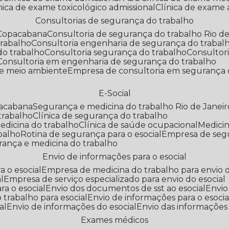
línica de exame toxicológico admissional
Clínica de exame
Consultorias de segurança do trabalho
 Copacabana
Consultoria de segurança do trabalho Rio de
trabalho
Consultoria engenharia de segurança do trabal
do trabalho
Consultoria segurança do trabalho
Consultor
Consultoria em engenharia de segurança do trabalho
 e meio ambiente
Empresa de consultoria em segurança 
E-Social
pacabana
Segurança e medicina do trabalho Rio de Janeir
 trabalho
Clínica de segurança do trabalho
medicina do trabalho
Clínica de saúde ocupacional
Medic
abalho
Rotina de segurança para o esocial
Empresa de seg
rança e medicina do trabalho
Envio de informações para o esocial
a o esocial
Empresa de medicina do trabalho para envio d
l
Empresa de serviço especializado para envio do esocial
a o esocial
Envio dos documentos de sst ao esocial
Envi
 trabalho para esocial
Envio de informações para o esocia
al
Envio de informações do esocial
Envio das informações
Exames médicos