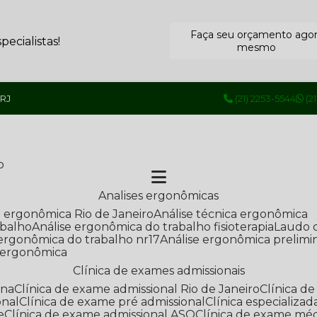
Faça seu orçamento ago
ecialistas!
mesmo
 RJ
(21) 2253-5544
(2
o
Analises ergonômicas
se ergonômica Rio de Janeiro
Análise técnica ergonômica
abalho
Análise ergonômica do trabalho fisioterapia
Laudo 
e ergonômica do trabalho nr17
Análise ergonômica prelimi
e ergonômica
Clínica de exames admissionais
ana
Clínica de exame admissional Rio de Janeiro
Clínica 
onal
Clínica de exame pré admissional
Clínica especializ
e
Clínica de exame admissional ASO
Clínica de exame mé