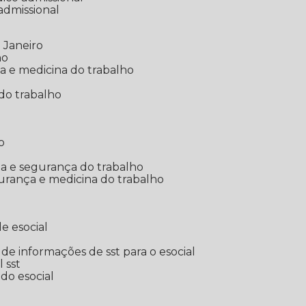
 admissional
 Janeiro
ho
ia e medicina do trabalho
do trabalho
o
ina e segurança do trabalho
urança e medicina do trabalho
e esocial
o de informações de sst para o esocial
l sst
 do esocial