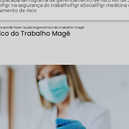
 Copacabana
Programa de gerenciamento de risco Rio de 
o
Pgr na segurança do trabalho
Pgr eSocial
Pgr medicina
iamento de risco
ica
onde fazer laudo ergonomico do trabalho mage
ico do Trabalho Magé