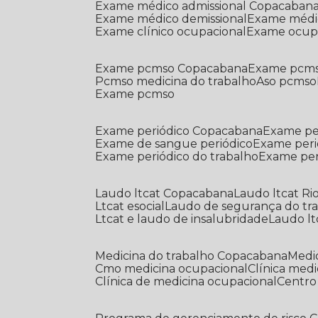
Exame médico admissional Copacaban
Exame médico demissional
Exame médi
Exame clínico ocupacional
Exame ocup
Exame pcmso Copacabana
Exame pcms
Pcmso medicina do trabalho
Aso pcmso
Exame pcmso
Exame periódico Copacabana
Exame pe
Exame de sangue periódico
Exame peri
Exame periódico do trabalho
Exame pe
Laudo ltcat Copacabana
Laudo ltcat Ri
Ltcat esocial
Laudo de segurança do tr
Ltcat e laudo de insalubridade
Laudo lt
Medicina do trabalho Copacabana
Med
Cmo medicina ocupacional
Clínica med
Clínica de medicina ocupacional
Centr