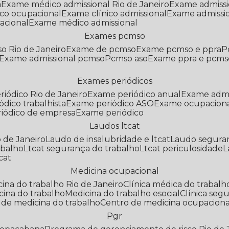
a
Exame médico admissional Rio de Janeiro
Exame admiss
co ocupacional
Exame clínico admissional
Exame admissi
acional
Exame médico admissional
Exames pcmso
o Rio de Janeiro
Exame de pcmso
Exame pcmso e ppra
Exame admissional pcmso
Pcmso aso
Exame ppra e pcms
Exames periódicos
riódico Rio de Janeiro
Exame periódico anual
Exame admi
ódico trabalhista
Exame periódico ASO
Exame ocupaciona
riódico de empresa
Exame periódico
Laudos ltcat
o de Janeiro
Laudo de insalubridade e ltcat
Laudo segura
abalho
Ltcat segurança do trabalho
Ltcat periculosidade
cat
Medicina ocupacional
icina do trabalho Rio de Janeiro
Clínica médica do trabalh
icina do trabalho
Medicina do trabalho esocial
Clínica se
o de medicina do trabalho
Centro de medicina ocupaciona
Pgr