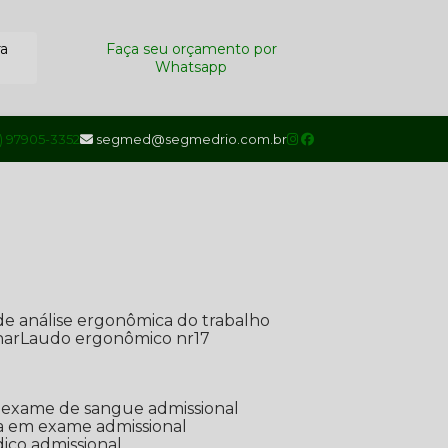
ra
Faça seu orçamento por
Whatsapp
1) 97905-3352
segmed@segmedrio.com.br
de análise ergonômica do trabalho
nar
Laudo ergonômico nr17
de exame de sangue admissional
ada em exame admissional
dico admissional