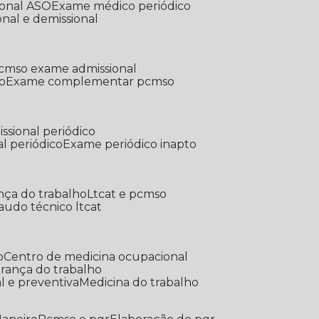
ional ASO
Exame médico periódico
onal e demissional
Pcmso exame admissional
o
Exame complementar pcmso
ssional periódico
l periódico
Exame periódico inapto
nça do trabalho
Ltcat e pcmso
Laudo técnico ltcat
o
Centro de medicina ocupacional
gurança do trabalho
l e preventiva
Medicina do trabalho