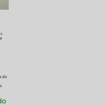
us
 e
a do
s
do