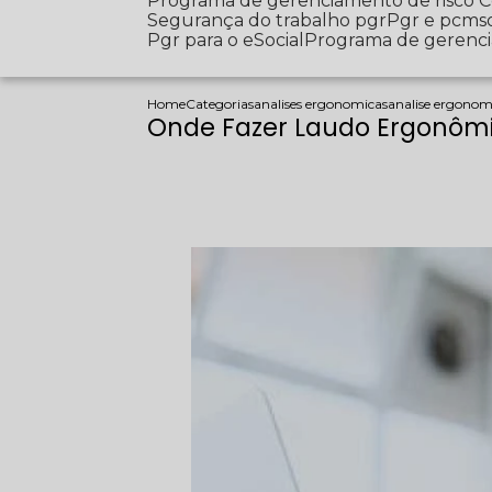
Programa de gerenciamento de risco
Segurança do trabalho pgr
Pgr e pcms
Pgr para o eSocial
Programa de gerenc
Home
Categorias
analises ergonomicas
analise ergonom
Onde Fazer Laudo Ergonôm