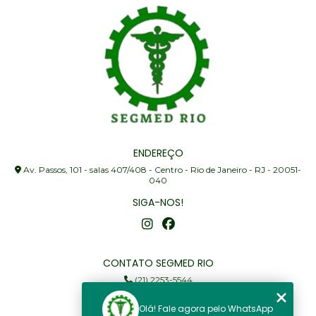
ENDEREÇO
Av. Passos, 101 - salas 407/408 - Centro - Rio de Janeiro - RJ - 20051-
040
SIGA-NOS!
CONTATO SEGMED RIO
(21) 2253-5544
(21) 97905-3352
Olá! Fale agora pelo WhatsApp
segmed@segmedrio.com.br