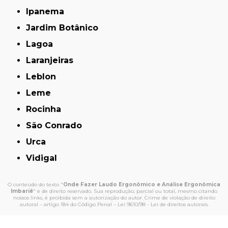
Ipanema
Jardim Botânico
Lagoa
Laranjeiras
Leblon
Leme
Rocinha
São Conrado
Urca
Vidigal
O conteúdo do texto "
Onde Fazer Laudo Ergonômico e Análise Ergonômica
Imbariê
" é de direito reservado. Sua reprodução, parcial ou total, mesmo citando
nossos links, é proibida sem a autorização do autor. Crime de violação de direito
autoral – artigo 184 do Código Penal –
Lei 9610/98 - Lei de direitos autorais
.