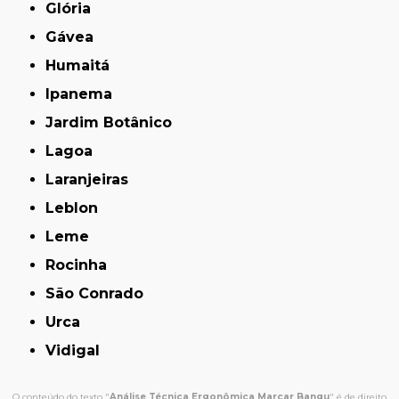
Glória
Gávea
Humaitá
Ipanema
Jardim Botânico
Lagoa
Laranjeiras
Leblon
Leme
Rocinha
São Conrado
Urca
Vidigal
O conteúdo do texto "
Análise Técnica Ergonômica Marcar Bangu
" é de direito