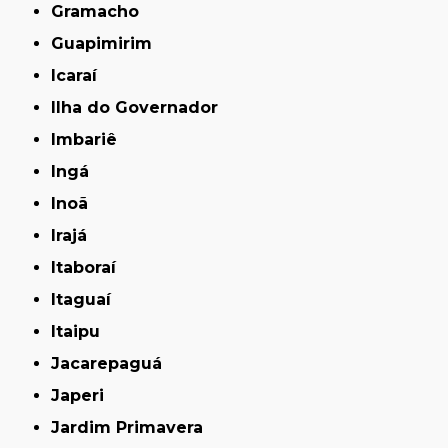
Gramacho
Guapimirim
Icaraí
Ilha do Governador
Imbariê
Ingá
Inoã
Irajá
Itaboraí
Itaguaí
Itaipu
Jacarepaguá
Japeri
Jardim Primavera