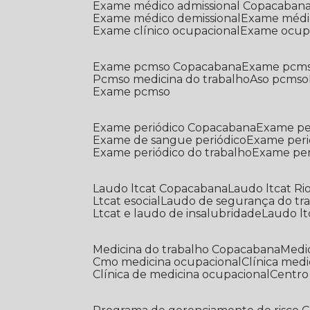
Exame médico admissional Copacaban
Exame médico demissional
Exame médi
Exame clínico ocupacional
Exame ocup
Exame pcmso Copacabana
Exame pcms
Pcmso medicina do trabalho
Aso pcmso
Exame pcmso
Exame periódico Copacabana
Exame pe
Exame de sangue periódico
Exame peri
Exame periódico do trabalho
Exame pe
Laudo ltcat Copacabana
Laudo ltcat Ri
Ltcat esocial
Laudo de segurança do tr
Ltcat e laudo de insalubridade
Laudo lt
Medicina do trabalho Copacabana
Med
Cmo medicina ocupacional
Clínica med
Clínica de medicina ocupacional
Centr