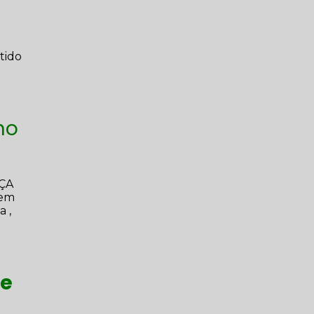
tido
ho
NÇA
 em
a ,
e