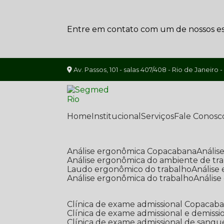
Entre em contato com um de nossos esp
Av. Passos, 101 - salas 407/408 - Rio de Janeiro -
Home
Institucional
Serviços
Fale Conosc
Análise ergonômica Copacabana
Análi
Análise ergonômica do ambiente de tr
Laudo ergonômico do trabalho
Anális
Análise ergonômica do trabalho
Anális
Clínica de exame admissional Copacab
Clínica de exame admissional e demissi
Clínica de exame admissional de sangu