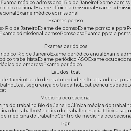
a
Exame médico admissional Rio de Janeiro
Exame admiss
co ocupacional
Exame clínico admissional
Exame admissi
acional
Exame médico admissional
Exames pcmso
o Rio de Janeiro
Exame de pcmso
Exame pcmso e ppra
Exame admissional pcmso
Pcmso aso
Exame ppra e pcms
Exames periódicos
riódico Rio de Janeiro
Exame periódico anual
Exame admi
ódico trabalhista
Exame periódico ASO
Exame ocupaciona
riódico de empresa
Exame periódico
Laudos ltcat
o de Janeiro
Laudo de insalubridade e ltcat
Laudo segura
abalho
Ltcat segurança do trabalho
Ltcat periculosidade
cat
Medicina ocupacional
icina do trabalho Rio de Janeiro
Clínica médica do trabalh
icina do trabalho
Medicina do trabalho esocial
Clínica se
o de medicina do trabalho
Centro de medicina ocupaciona
Pgr