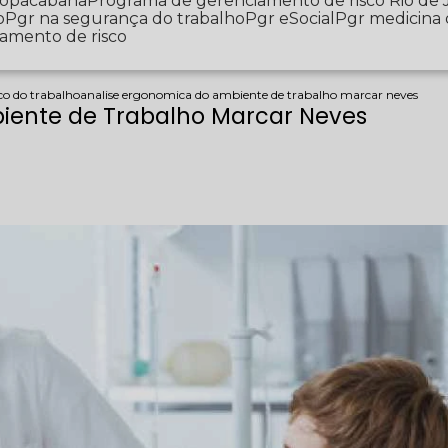
 Copacabana
Programa de gerenciamento de risco Rio de 
o
Pgr na segurança do trabalho
Pgr eSocial
Pgr medicina
iamento de risco
o do trabalho
analise ergonomica do ambiente de trabalho marcar neves
iente de Trabalho Marcar Neves