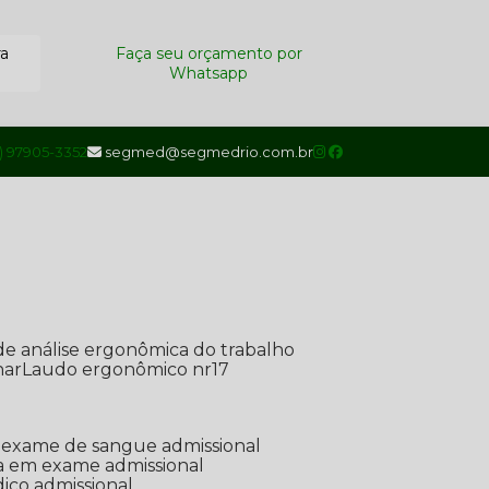
ra
Faça seu orçamento por
Whatsapp
1) 97905-3352
segmed@segmedrio.com.br
de análise ergonômica do trabalho
nar
Laudo ergonômico nr17
de exame de sangue admissional
ada em exame admissional
dico admissional