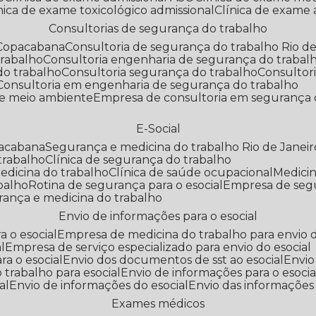
línica de exame toxicológico admissional
Clínica de exame
Consultorias de segurança do trabalho
 Copacabana
Consultoria de segurança do trabalho Rio de
trabalho
Consultoria engenharia de segurança do trabal
do trabalho
Consultoria segurança do trabalho
Consultor
Consultoria em engenharia de segurança do trabalho
 e meio ambiente
Empresa de consultoria em segurança 
E-Social
pacabana
Segurança e medicina do trabalho Rio de Janeir
 trabalho
Clínica de segurança do trabalho
medicina do trabalho
Clínica de saúde ocupacional
Medic
abalho
Rotina de segurança para o esocial
Empresa de seg
rança e medicina do trabalho
Envio de informações para o esocial
a o esocial
Empresa de medicina do trabalho para envio d
l
Empresa de serviço especializado para envio do esocial
a o esocial
Envio dos documentos de sst ao esocial
Envi
 trabalho para esocial
Envio de informações para o esocia
al
Envio de informações do esocial
Envio das informações
Exames médicos