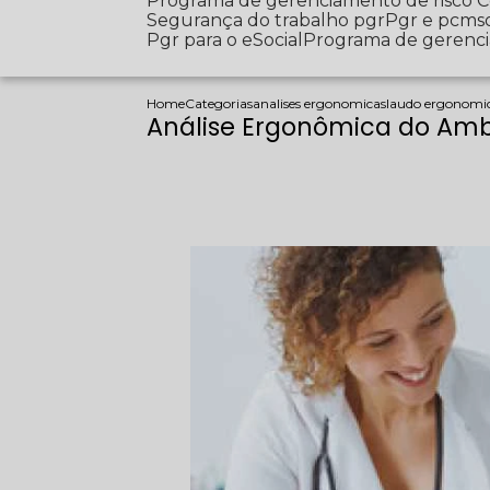
Programa de gerenciamento de risco
Segurança do trabalho pgr
Pgr e pcms
Pgr para o eSocial
Programa de gerenc
Home
Categorias
analises ergonomicas
laudo ergonomic
Análise Ergonômica do Amb