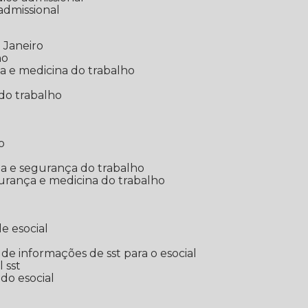
 admissional
 Janeiro
ho
ia e medicina do trabalho
do trabalho
o
ina e segurança do trabalho
urança e medicina do trabalho
e esocial
o de informações de sst para o esocial
l sst
 do esocial