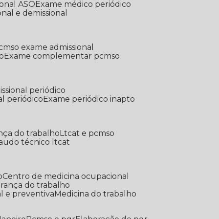
ional ASO
Exame médico periódico
onal e demissional
Pcmso exame admissional
o
Exame complementar pcmso
ssional periódico
l periódico
Exame periódico inapto
nça do trabalho
Ltcat e pcmso
Laudo técnico ltcat
o
Centro de medicina ocupacional
gurança do trabalho
l e preventiva
Medicina do trabalho