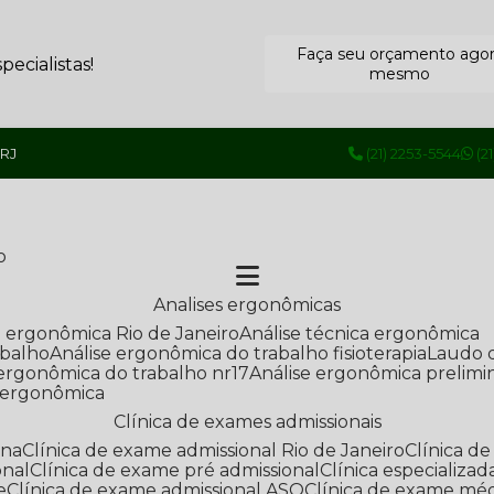
Faça seu orçamento ago
ecialistas!
mesmo
 RJ
(21) 2253-5544
(2
o
Analises ergonômicas
se ergonômica Rio de Janeiro
Análise técnica ergonômica
abalho
Análise ergonômica do trabalho fisioterapia
Laudo 
e ergonômica do trabalho nr17
Análise ergonômica prelimi
e ergonômica
Clínica de exames admissionais
ana
Clínica de exame admissional Rio de Janeiro
Clínica 
onal
Clínica de exame pré admissional
Clínica especializ
e
Clínica de exame admissional ASO
Clínica de exame mé