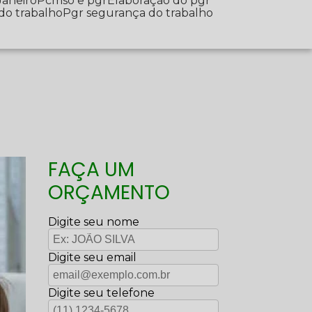
Janeiro
Pcmso e pgr
Elaboração do pgr
 do trabalho
Pgr segurança do trabalho
FAÇA UM
ORÇAMENTO
Digite seu nome
Digite seu email
Digite seu telefone