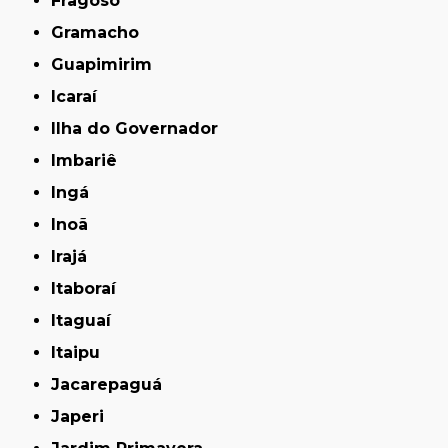
Fragoso
Gramacho
Guapimirim
Icaraí
Ilha do Governador
Imbariê
Ingá
Inoã
Irajá
Itaboraí
Itaguaí
Itaipu
Jacarepaguá
Japeri