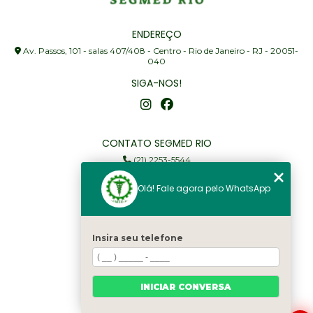
ENDEREÇO
Av. Passos, 101 - salas 407/408 - Centro - Rio de Janeiro - RJ - 20051-
040
SIGA-NOS!
CONTATO SEGMED RIO
(21) 2253-5544
(21) 97905-3352
Olá! Fale agora pelo WhatsApp
segmed@segmedrio.com.br
MENU
Insira seu telefone
Home
Institucional
Serviços
INICIAR CONVERSA
Fale Conosco