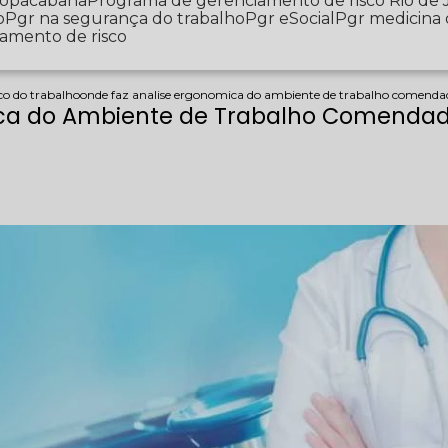
 Copacabana
Programa de gerenciamento de risco Rio de 
o
Pgr na segurança do trabalho
Pgr eSocial
Pgr medicina
iamento de risco
o do trabalho
onde faz analise ergonomica do ambiente de trabalho comenda
ica do Ambiente de Trabalho Comendad