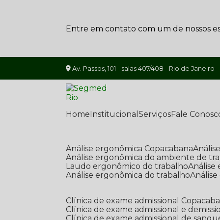
Entre em contato com um de nossos esp
Av. Passos, 101 - salas 407/408 - Rio de Janeiro -
Home
Institucional
Serviços
Fale Conosc
Análise ergonômica Copacabana
Análi
Análise ergonômica do ambiente de tr
Laudo ergonômico do trabalho
Anális
Análise ergonômica do trabalho
Anális
Clínica de exame admissional Copacab
Clínica de exame admissional e demissi
Clínica de exame admissional de sangu