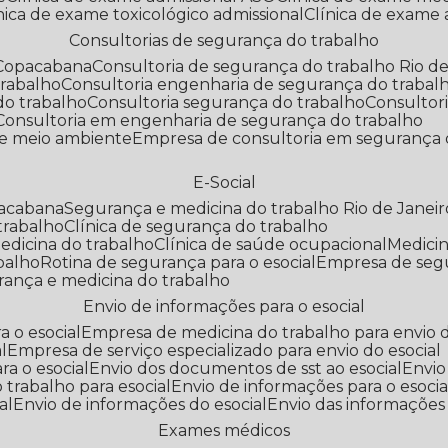
línica de exame toxicológico admissional
Clínica de exame
Consultorias de segurança do trabalho
 Copacabana
Consultoria de segurança do trabalho Rio de
trabalho
Consultoria engenharia de segurança do trabal
do trabalho
Consultoria segurança do trabalho
Consultor
Consultoria em engenharia de segurança do trabalho
 e meio ambiente
Empresa de consultoria em segurança 
E-Social
pacabana
Segurança e medicina do trabalho Rio de Janeir
 trabalho
Clínica de segurança do trabalho
medicina do trabalho
Clínica de saúde ocupacional
Medic
abalho
Rotina de segurança para o esocial
Empresa de seg
rança e medicina do trabalho
Envio de informações para o esocial
a o esocial
Empresa de medicina do trabalho para envio d
l
Empresa de serviço especializado para envio do esocial
a o esocial
Envio dos documentos de sst ao esocial
Envi
 trabalho para esocial
Envio de informações para o esocia
al
Envio de informações do esocial
Envio das informações
Exames médicos