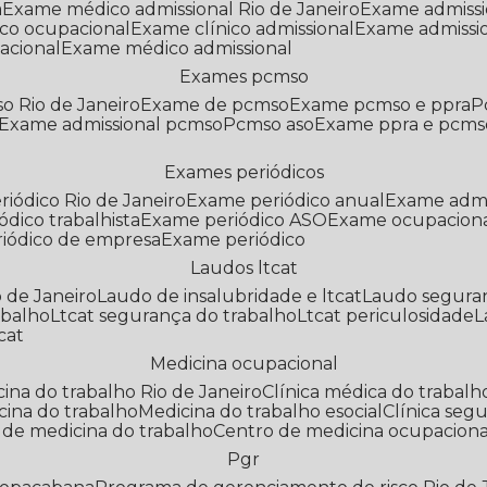
a
Exame médico admissional Rio de Janeiro
Exame admiss
co ocupacional
Exame clínico admissional
Exame admissi
acional
Exame médico admissional
Exames pcmso
o Rio de Janeiro
Exame de pcmso
Exame pcmso e ppra
Exame admissional pcmso
Pcmso aso
Exame ppra e pcms
Exames periódicos
riódico Rio de Janeiro
Exame periódico anual
Exame admi
ódico trabalhista
Exame periódico ASO
Exame ocupaciona
riódico de empresa
Exame periódico
Laudos ltcat
o de Janeiro
Laudo de insalubridade e ltcat
Laudo segura
abalho
Ltcat segurança do trabalho
Ltcat periculosidade
cat
Medicina ocupacional
icina do trabalho Rio de Janeiro
Clínica médica do trabalh
icina do trabalho
Medicina do trabalho esocial
Clínica se
o de medicina do trabalho
Centro de medicina ocupaciona
Pgr