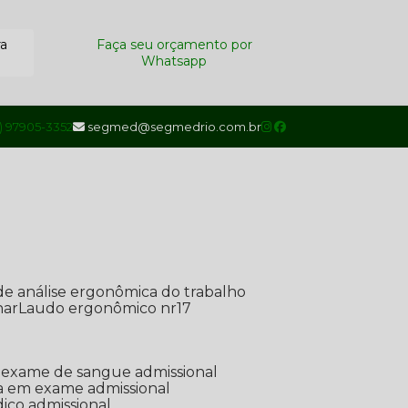
ra
Faça seu orçamento por
Whatsapp
1) 97905-3352
segmed@segmedrio.com.br
de análise ergonômica do trabalho
nar
Laudo ergonômico nr17
de exame de sangue admissional
ada em exame admissional
dico admissional