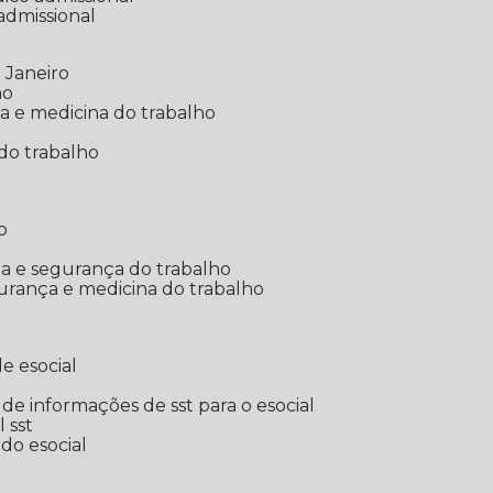
 admissional
 Janeiro
ho
ia e medicina do trabalho
do trabalho
o
ina e segurança do trabalho
urança e medicina do trabalho
e esocial
o de informações de sst para o esocial
l sst
 do esocial