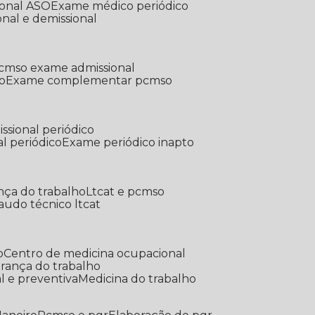
ional ASO
Exame médico periódico
onal e demissional
Pcmso exame admissional
o
Exame complementar pcmso
ssional periódico
l periódico
Exame periódico inapto
nça do trabalho
Ltcat e pcmso
Laudo técnico ltcat
o
Centro de medicina ocupacional
gurança do trabalho
l e preventiva
Medicina do trabalho