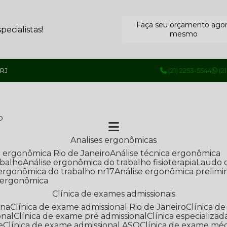
Faça seu orçamento ago
ecialistas!
mesmo
 RJ
(21) 2253-5544
(2
o
Analises ergonômicas
se ergonômica Rio de Janeiro
Análise técnica ergonômica
abalho
Análise ergonômica do trabalho fisioterapia
Laudo 
e ergonômica do trabalho nr17
Análise ergonômica prelimi
e ergonômica
Clínica de exames admissionais
ana
Clínica de exame admissional Rio de Janeiro
Clínica 
onal
Clínica de exame pré admissional
Clínica especializ
e
Clínica de exame admissional ASO
Clínica de exame mé