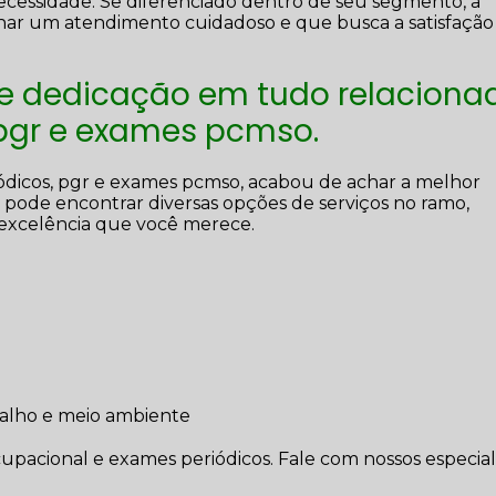
ecessidade. Se diferenciado dentro de seu segmento, a
r um atendimento cuidadoso e que busca a satisfação
 e dedicação em tudo relaciona
 pgr e exames pcmso.
ódicos, pgr e exames pcmso, acabou de achar a melhor
pode encontrar diversas opções de serviços no ramo,
excelência que você merece.
balho e meio ambiente
cional e exames periódicos. Fale com nossos especiali