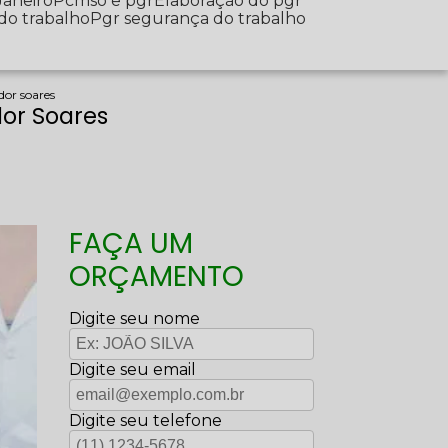
Janeiro
Pcmso e pgr
Elaboração do pgr
 do trabalho
Pgr segurança do trabalho
dor soares
or Soares
FAÇA UM
ORÇAMENTO
Digite seu nome
Digite seu email
Digite seu telefone