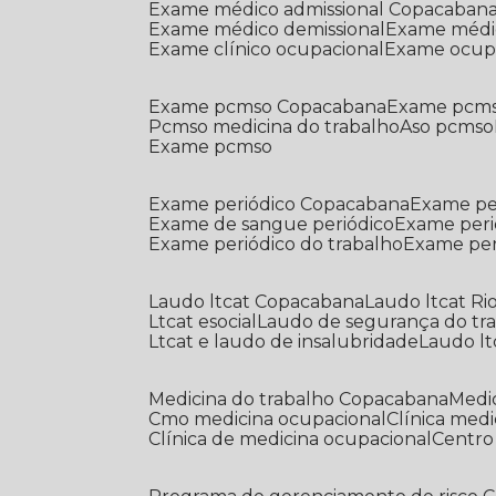
Exame médico admissional Copacaban
Exame médico demissional
Exame médi
Exame clínico ocupacional
Exame ocup
Exame pcmso Copacabana
Exame pcms
Pcmso medicina do trabalho
Aso pcmso
Exame pcmso
Exame periódico Copacabana
Exame pe
Exame de sangue periódico
Exame peri
Exame periódico do trabalho
Exame pe
Laudo ltcat Copacabana
Laudo ltcat Ri
Ltcat esocial
Laudo de segurança do tr
Ltcat e laudo de insalubridade
Laudo lt
Medicina do trabalho Copacabana
Med
Cmo medicina ocupacional
Clínica med
Clínica de medicina ocupacional
Centr