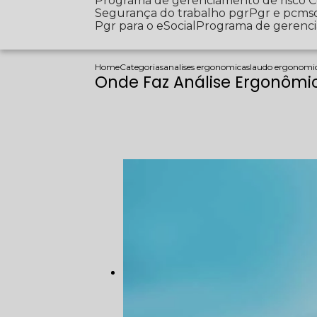
Programa de gerenciamento de risco
Segurança do trabalho pgr
Pgr e pcms
Pgr para o eSocial
Programa de gerenc
Home
Categorias
analises ergonomicas
laudo ergonomic
Onde Faz Análise Ergonôm