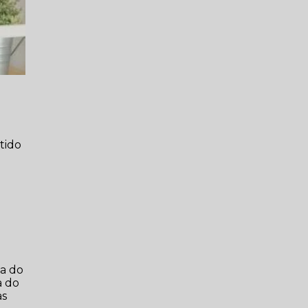
tido
na do
a do
as