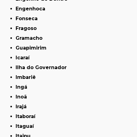
Engenhoca
Fonseca
Fragoso
Gramacho
Guapimirim
Icaraí
Ilha do Governador
Imbariê
Ingá
Inoã
Irajá
Itaboraí
Itaguaí
Itaipu