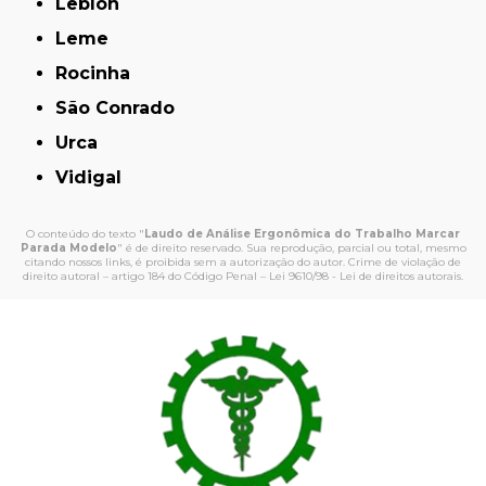
Leblon
Leme
Rocinha
São Conrado
Urca
Vidigal
O conteúdo do texto "
Laudo de Análise Ergonômica do Trabalho Marcar
Parada Modelo
" é de direito reservado. Sua reprodução, parcial ou total, mesmo
citando nossos links, é proibida sem a autorização do autor. Crime de violação de
direito autoral – artigo 184 do Código Penal –
Lei 9610/98 - Lei de direitos autorais
.