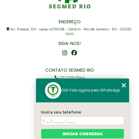
ENDEREÇO
Av. Passos, 101 - salas 407/408 - Centro - Rio de Janeiro - RJ - 20051-
040
SIGA-NOS!
CONTATO SEGMED RIO
(21) 2253-5544
(21) 97905-3352
Olá! Fale agora pelo WhatsApp
segmed@segmedrio.com.br
MENU
Insira seu telefone
Home
Institucional
Serviços
INICIAR CONVERSA