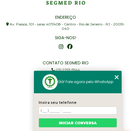
ENDEREÇO
Av. Passos, 101 - salas 407/408 - Centro - Rio de Janeiro - RJ - 20051-
040
SIGA-NOS!
CONTATO SEGMED RIO
(21) 2253-5544
(21) 97905-3352
Olá! Fale agora pelo WhatsApp
segmed@segmedrio.com.br
MENU
Insira seu telefone
Home
Institucional
Serviços
INICIAR CONVERSA
Fale Conosco