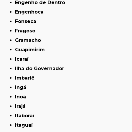
Engenho de Dentro
Engenhoca
Fonseca
Fragoso
Gramacho
Guapimirim
Icaraí
Ilha do Governador
Imbariê
Ingá
Inoã
Irajá
Itaboraí
Itaguaí