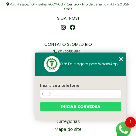
Av. Passos, 101 - salas 407/408 - Centro - Rio de Janeiro - RJ - 20051-
040
SIGA-NOS!
CONTATO SEGMED RIO
(21) 2253-5544
(21) 97905-3352
Olá! Fale agora pelo WhatsApp
segmed@segmedrio.com.br
MENU
Insira seu telefone
Home
Institucional
Serviços
INICIAR CONVERSA
Fale Conosco
Categorias
1
Mapa do site