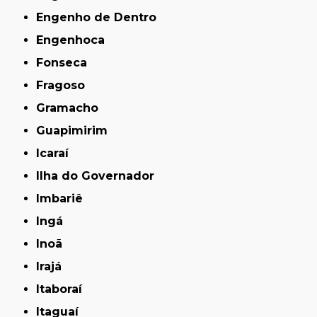
Engenho de Dentro
Engenhoca
Fonseca
Fragoso
Gramacho
Guapimirim
Icaraí
Ilha do Governador
Imbariê
Ingá
Inoã
Irajá
Itaboraí
Itaguaí