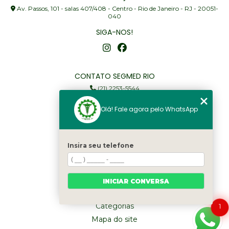
Av. Passos, 101 - salas 407/408 - Centro - Rio de Janeiro - RJ - 20051-
040
SIGA-NOS!
CONTATO SEGMED RIO
(21) 2253-5544
(21) 97905-3352
Olá! Fale agora pelo WhatsApp
segmed@segmedrio.com.br
MENU
Insira seu telefone
Home
Institucional
Serviços
INICIAR CONVERSA
Fale Conosco
Categorias
1
Mapa do site