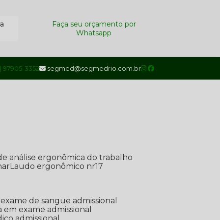
ra
Faça seu orçamento por
Whatsapp
1) 97905-3352
segmed@segmedrio.com.br
de análise ergonômica do trabalho
nar
Laudo ergonômico nr17
de exame de sangue admissional
ada em exame admissional
dico admissional