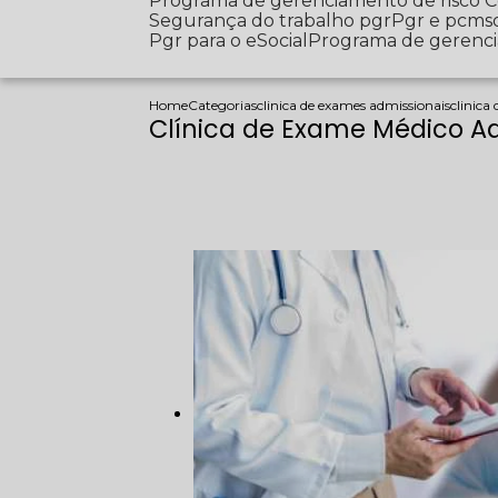
Programa de gerenciamento de risco
Segurança do trabalho pgr
Pgr e pcms
Pgr para o eSocial
Programa de gerenc
Home
Categorias
clinica de exames admissionais
clinica
Clínica de Exame Médico A