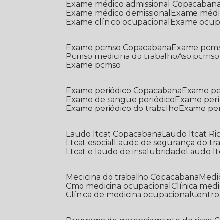
Exame médico admissional Copacaban
Exame médico demissional
Exame médi
Exame clínico ocupacional
Exame ocup
Exame pcmso Copacabana
Exame pcms
Pcmso medicina do trabalho
Aso pcmso
Exame pcmso
Exame periódico Copacabana
Exame pe
Exame de sangue periódico
Exame peri
Exame periódico do trabalho
Exame pe
Laudo ltcat Copacabana
Laudo ltcat Ri
Ltcat esocial
Laudo de segurança do tr
Ltcat e laudo de insalubridade
Laudo lt
Medicina do trabalho Copacabana
Med
Cmo medicina ocupacional
Clínica med
Clínica de medicina ocupacional
Centr