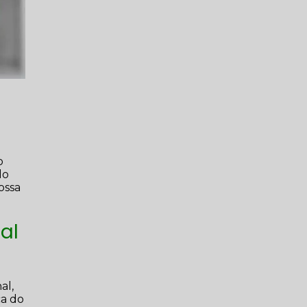
o
do
ossa
al
al,
ca do