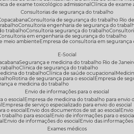
línica de exame toxicológico admissional
Clínica de exame
Consultorias de segurança do trabalho
 Copacabana
Consultoria de segurança do trabalho Rio de
trabalho
Consultoria engenharia de segurança do trabal
do trabalho
Consultoria segurança do trabalho
Consultor
Consultoria em engenharia de segurança do trabalho
 e meio ambiente
Empresa de consultoria em segurança 
E-Social
pacabana
Segurança e medicina do trabalho Rio de Janeir
 trabalho
Clínica de segurança do trabalho
medicina do trabalho
Clínica de saúde ocupacional
Medic
abalho
Rotina de segurança para o esocial
Empresa de seg
rança e medicina do trabalho
Envio de informações para o esocial
a o esocial
Empresa de medicina do trabalho para envio d
l
Empresa de serviço especializado para envio do esocial
a o esocial
Envio dos documentos de sst ao esocial
Envi
 trabalho para esocial
Envio de informações para o esocia
al
Envio de informações do esocial
Envio das informações
Exames médicos