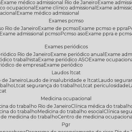
a
Exame médico admissional Rio de Janeiro
Exame admiss
co ocupacional
Exame clínico admissional
Exame admissi
acional
Exame médico admissional
Exames pcmso
o Rio de Janeiro
Exame de pcmso
Exame pcmso e ppra
Exame admissional pcmso
Pcmso aso
Exame ppra e pcms
Exames periódicos
riódico Rio de Janeiro
Exame periódico anual
Exame admi
ódico trabalhista
Exame periódico ASO
Exame ocupaciona
riódico de empresa
Exame periódico
Laudos ltcat
o de Janeiro
Laudo de insalubridade e ltcat
Laudo segura
abalho
Ltcat segurança do trabalho
Ltcat periculosidade
cat
Medicina ocupacional
icina do trabalho Rio de Janeiro
Clínica médica do trabalh
icina do trabalho
Medicina do trabalho esocial
Clínica se
o de medicina do trabalho
Centro de medicina ocupaciona
Pgr