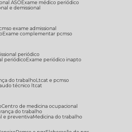
ional ASO
Exame médico periódico
onal e demissional
Pcmso exame admissional
o
Exame complementar pcmso
ssional periódico
l periódico
Exame periódico inapto
nça do trabalho
Ltcat e pcmso
Laudo técnico ltcat
o
Centro de medicina ocupacional
gurança do trabalho
l e preventiva
Medicina do trabalho