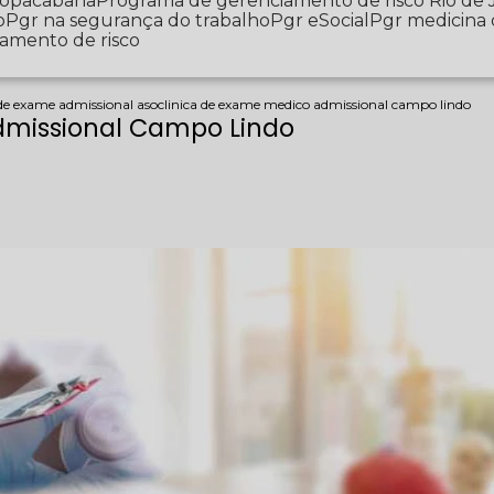
 Copacabana
Programa de gerenciamento de risco Rio de 
o
Pgr na segurança do trabalho
Pgr eSocial
Pgr medicina
iamento de risco
 de exame admissional aso
clinica de exame medico admissional campo lindo
dmissional Campo Lindo