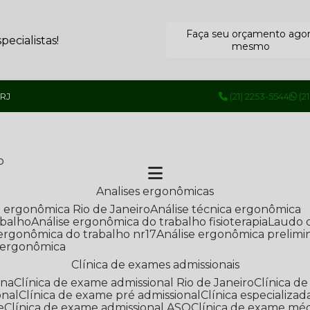
Faça seu orçamento ago
ecialistas!
mesmo
 RJ
(21) 2253-5544
(2
o
Analises ergonômicas
se ergonômica Rio de Janeiro
Análise técnica ergonômica
abalho
Análise ergonômica do trabalho fisioterapia
Laudo 
e ergonômica do trabalho nr17
Análise ergonômica prelimi
e ergonômica
Clínica de exames admissionais
ana
Clínica de exame admissional Rio de Janeiro
Clínica 
onal
Clínica de exame pré admissional
Clínica especializ
e
Clínica de exame admissional ASO
Clínica de exame mé