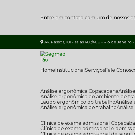
Entre em contato com um de nossos esp
Av. Passos, 101 - salas 407/408 - Rio de Janeiro -
Home
Institucional
Serviços
Fale Conosc
Análise ergonômica Copacabana
Análi
Análise ergonômica do ambiente de tr
Laudo ergonômico do trabalho
Anális
Análise ergonômica do trabalho
Anális
Clínica de exame admissional Copacab
Clínica de exame admissional e demissi
Clínica de exame admissional de sangu