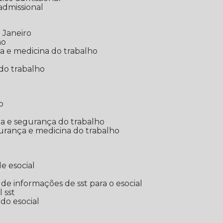
 admissional
 Janeiro
ho
ia e medicina do trabalho
do trabalho
o
ina e segurança do trabalho
urança e medicina do trabalho
e esocial
o de informações de sst para o esocial
l sst
 do esocial