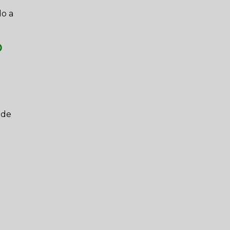
do a
o
 de