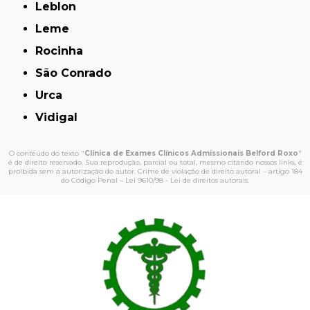
Leblon
Leme
Rocinha
São Conrado
Urca
Vidigal
O conteúdo do texto "
Clínica de Exames Clínicos Admissionais Belford Roxo
"
é de direito reservado. Sua reprodução, parcial ou total, mesmo citando nossos links, é
proibida sem a autorização do autor. Crime de violação de direito autoral – artigo 184
do Código Penal –
Lei 9610/98 - Lei de direitos autorais
.