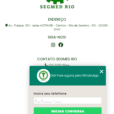
ENDEREÇO
Av. Passos, 101 - salas 407/408 - Centro - Rio de Janeiro - RJ - 20051-
040
SIGA-NOS!
CONTATO SEGMED RIO
(21) 2253-5544
(21) 97905-3352
Olá! Fale agora pelo WhatsApp
segmed@segmedrio.com.br
MENU
Insira seu telefone
Home
Institucional
Serviços
INICIAR CONVERSA