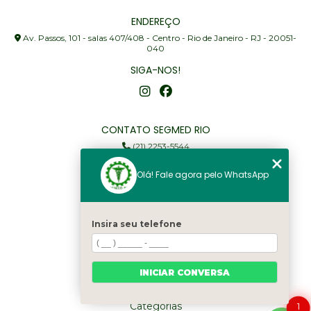
ENDEREÇO
Av. Passos, 101 - salas 407/408 - Centro - Rio de Janeiro - RJ - 20051-
040
SIGA-NOS!
CONTATO SEGMED RIO
(21) 2253-5544
(21) 97905-3352
Olá! Fale agora pelo WhatsApp
segmed@segmedrio.com.br
MENU
Insira seu telefone
Home
Institucional
Serviços
INICIAR CONVERSA
Fale Conosco
Categorias
1