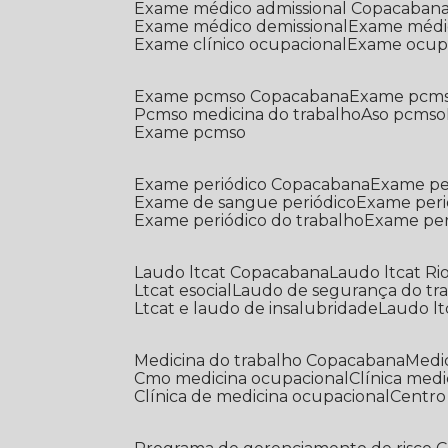
Exame médico admissional Copacaban
Exame médico demissional
Exame médi
Exame clínico ocupacional
Exame ocup
Exame pcmso Copacabana
Exame pcms
Pcmso medicina do trabalho
Aso pcmso
Exame pcmso
Exame periódico Copacabana
Exame pe
Exame de sangue periódico
Exame peri
Exame periódico do trabalho
Exame pe
Laudo ltcat Copacabana
Laudo ltcat Ri
Ltcat esocial
Laudo de segurança do tr
Ltcat e laudo de insalubridade
Laudo lt
Medicina do trabalho Copacabana
Med
Cmo medicina ocupacional
Clínica med
Clínica de medicina ocupacional
Centr