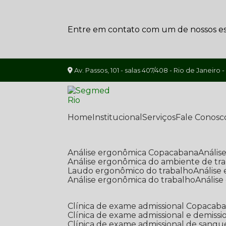
Entre em contato com um de nossos esp
Av. Passos, 101 - salas 407/408 - Rio de Janeiro -
Home
Institucional
Serviços
Fale Conosc
Análise ergonômica Copacabana
Análi
Análise ergonômica do ambiente de tr
Laudo ergonômico do trabalho
Anális
Análise ergonômica do trabalho
Anális
Clínica de exame admissional Copacab
Clínica de exame admissional e demissi
Clínica de exame admissional de sangu