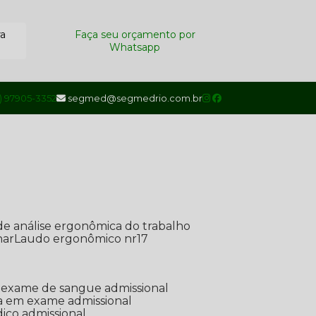
ra
Faça seu orçamento por
Whatsapp
1) 97905-3352
segmed@segmedrio.com.br
de análise ergonômica do trabalho
nar
Laudo ergonômico nr17
de exame de sangue admissional
ada em exame admissional
dico admissional