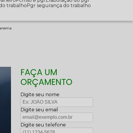
Janeiro
Pcmso e pgr
Elaboração do pgr
 do trabalho
Pgr segurança do trabalho
ipanema
FAÇA UM
ORÇAMENTO
Digite seu nome
Digite seu email
Digite seu telefone