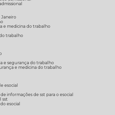
 admissional
 Janeiro
ho
ia e medicina do trabalho
do trabalho
o
ina e segurança do trabalho
urança e medicina do trabalho
e esocial
o de informações de sst para o esocial
l sst
 do esocial