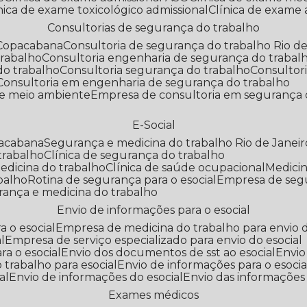
línica de exame toxicológico admissional
Clínica de exame
Consultorias de segurança do trabalho
 Copacabana
Consultoria de segurança do trabalho Rio de
trabalho
Consultoria engenharia de segurança do trabal
do trabalho
Consultoria segurança do trabalho
Consultor
Consultoria em engenharia de segurança do trabalho
 e meio ambiente
Empresa de consultoria em segurança 
E-Social
pacabana
Segurança e medicina do trabalho Rio de Janeir
 trabalho
Clínica de segurança do trabalho
medicina do trabalho
Clínica de saúde ocupacional
Medic
abalho
Rotina de segurança para o esocial
Empresa de seg
rança e medicina do trabalho
Envio de informações para o esocial
a o esocial
Empresa de medicina do trabalho para envio d
l
Empresa de serviço especializado para envio do esocial
a o esocial
Envio dos documentos de sst ao esocial
Envi
 trabalho para esocial
Envio de informações para o esocia
al
Envio de informações do esocial
Envio das informações
Exames médicos