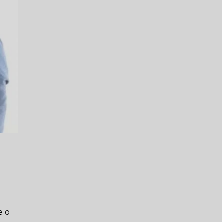
e
e o