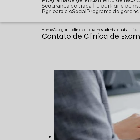
Programa de gerenciamento de risco
Segurança do trabalho pgr
Pgr e pcms
Pgr para o eSocial
Programa de gerenc
Home
Categorias
clinica de exames admissionais
clinica
Contato de Clínica de Exa