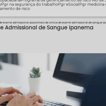
 Copacabana
Programa de gerenciamento de risco Rio de 
o
Pgr na segurança do trabalho
Pgr eSocial
Pgr medicina
iamento de risco
 de exame admissional aso
contato de clinica de exame admissional de sangue 
me Admissional de Sangue Ipanema