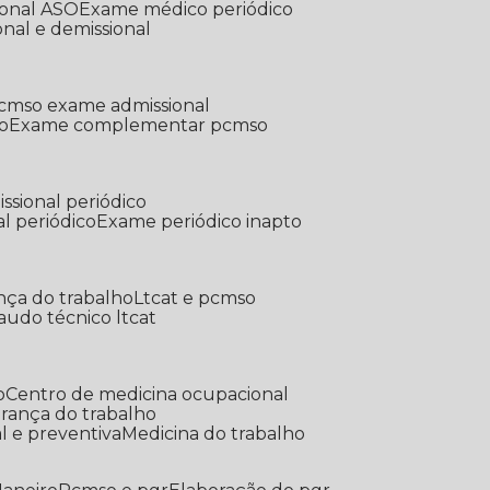
ional ASO
Exame médico periódico
onal e demissional
Pcmso exame admissional
o
Exame complementar pcmso
ssional periódico
l periódico
Exame periódico inapto
nça do trabalho
Ltcat e pcmso
Laudo técnico ltcat
o
Centro de medicina ocupacional
gurança do trabalho
l e preventiva
Medicina do trabalho