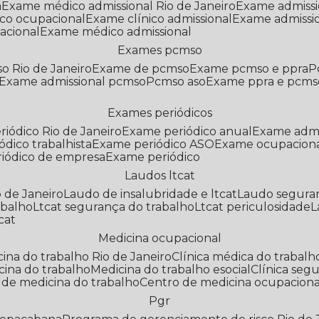
a
Exame médico admissional Rio de Janeiro
Exame admiss
co ocupacional
Exame clínico admissional
Exame admissi
acional
Exame médico admissional
Exames pcmso
o Rio de Janeiro
Exame de pcmso
Exame pcmso e ppra
Exame admissional pcmso
Pcmso aso
Exame ppra e pcms
Exames periódicos
riódico Rio de Janeiro
Exame periódico anual
Exame admi
ódico trabalhista
Exame periódico ASO
Exame ocupaciona
riódico de empresa
Exame periódico
Laudos ltcat
o de Janeiro
Laudo de insalubridade e ltcat
Laudo segura
abalho
Ltcat segurança do trabalho
Ltcat periculosidade
cat
Medicina ocupacional
icina do trabalho Rio de Janeiro
Clínica médica do trabalh
icina do trabalho
Medicina do trabalho esocial
Clínica se
o de medicina do trabalho
Centro de medicina ocupaciona
Pgr