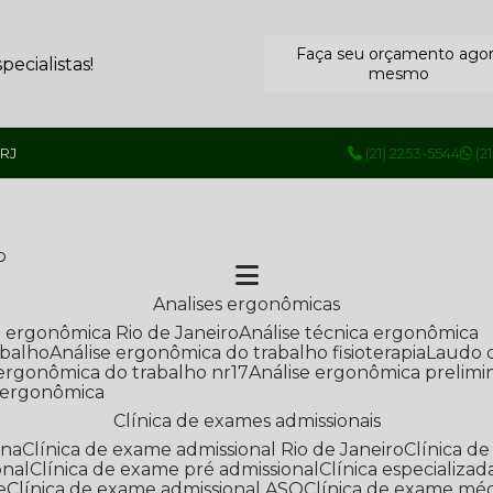
Faça seu orçamento ago
ecialistas!
mesmo
 RJ
(21) 2253-5544
(2
o
Analises ergonômicas
se ergonômica Rio de Janeiro
Análise técnica ergonômica
abalho
Análise ergonômica do trabalho fisioterapia
Laudo 
e ergonômica do trabalho nr17
Análise ergonômica prelimi
e ergonômica
Clínica de exames admissionais
ana
Clínica de exame admissional Rio de Janeiro
Clínica 
onal
Clínica de exame pré admissional
Clínica especializ
e
Clínica de exame admissional ASO
Clínica de exame mé