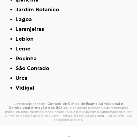
Jardim Botânico
Lagoa
Laranjeiras
Leblon
Leme
Rocinha
São Conrado
Urca
Vidigal
O conteúdo do texto "
Contato de Clínica de Exame Admissional e
Demissional Armação dos Búzios
" é de direito reservado. Sua reprodução,
parcial ou total, mesmo citando nossos links, é proibida sem a autorização do autor.
Crime de violação de direito autoral – artigo 184 do Código Penal –
Lei 9610/98 - Lei
de direitos autorais
.