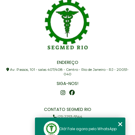
ENDEREÇO
Av. Passos, 101 - salas 407/408 - Centro - Rio de Janeiro - RJ - 20051-
040
SIGA-NOS!
CONTATO SEGMED RIO
(21) 2253-5544
(21) 97905-3352
Olá! Fale agora pelo WhatsApp
segmed@segmedrio.com.br