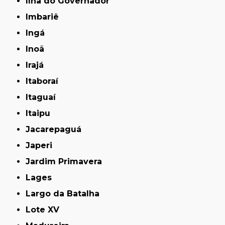
Ilha do Governador
Imbariê
Ingá
Inoã
Irajá
Itaboraí
Itaguaí
Itaipu
Jacarepaguá
Japeri
Jardim Primavera
Lages
Largo da Batalha
Lote XV